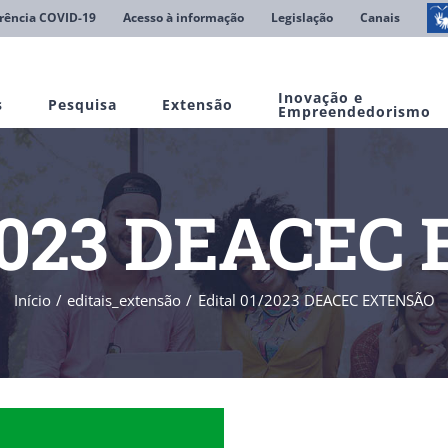
rência COVID-19
Acesso à informação
Legislação
Canais
Inovação e
s
Pesquisa
Extensão
Empreendedorismo
/2023 DEACE
Início
editais_extensão
Edital 01/2023 DEACEC EXTENSÃO