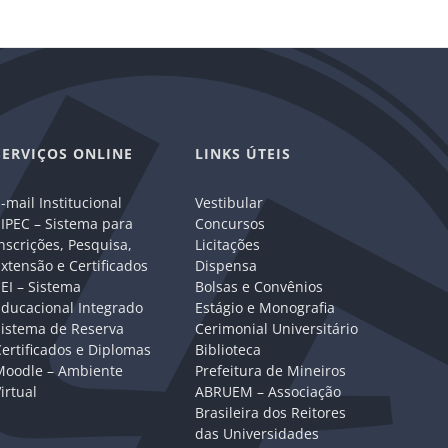
SERVIÇOS ONLINE
LINKS ÚTEIS
-mail Institucional
Vestibular
IPEC – Sistema para
Concursos
nscrições, Pesquisa,
Licitações
xtensão e Certificados
Dispensa
EI – Sistema
Bolsas e Convênios
Educacional Integrado
Estágio e Monografia
Sistema de Reserva
Cerimonial Universitário
ertificados e Diplomas
Biblioteca
Moodle – Ambiente
Prefeitura de Mineiros
irtual
ABRUEM – Associação
Brasileira dos Reitores
das Universidades