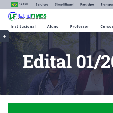
Ir
BRASIL
Serviços
Simplifique!
Participe
Transpa
para
o
conteúdo
Institucional
Aluno
Professor
Curso
Toggle
Sliding
Bar
Area
Edital 01
View
Larger