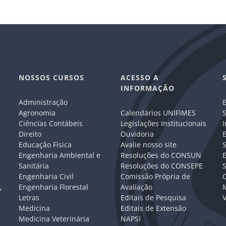
NOSSOS CURSOS
ACESSO A
INFORMAÇÃO
Administração
E
e
Agronomia
Calendários UNIFIMES
S
Ciências Contábeis
Legislações Institucionais
I
Direito
Ouvidoria
E
Educação Física
Avalie nosso site
S
Engenharia Ambiental e
Resoluções do CONSUN
Sanitária
Resoluções do CONSEPE
Engenharia Civil
Comissão Própria de
C
Engenharia Florestal
Avaliação
P
Letras
Editais de Pesquisa
V
Medicina
Editais de Extensão
Medicina Veterinária
NAPSI