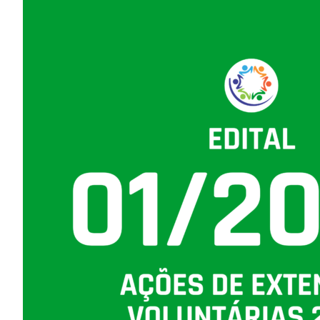
Image