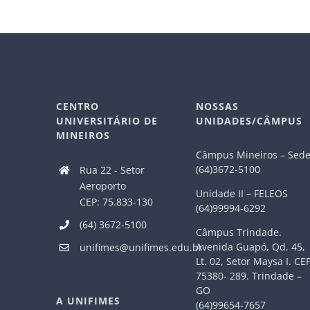
CENTRO
NOSSAS
UNIVERSITÁRIO DE
UNIDADES/CÂMPUS
MINEIROS
Câmpus Mineiros – Sed
(64)3672-5100
Rua 22 - Setor
Aeroporto
Unidade II – FELEOS
CEP: 75.833-130
(64)99994-6292
(64) 3672-5100
Câmpus Trindade.
Avenida Guapó, Qd. 45,
unifimes@unifimes.edu.br
Lt. 02, Setor Maysa I. CE
75380- 289. Trindade –
GO
A UNIFIMES
(64)99654-7657