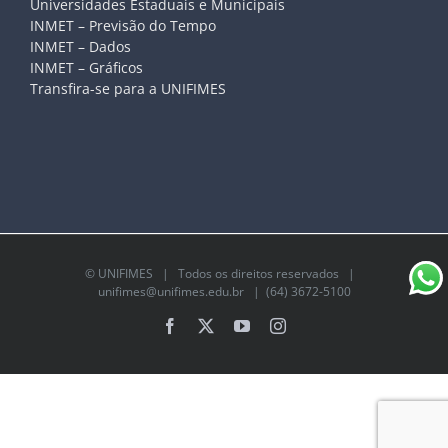
Universidades Estaduais e Municipais
INMET – Previsão do Tempo
INMET – Dados
INMET – Gráficos
Transfira-se para a UNIFIMES
©
UNIFIMES
| Todos os direitos reservados |
unifimes@unifimes.edu.br
| (64) 3672-5100
Facebook
X
YouTube
Instagram