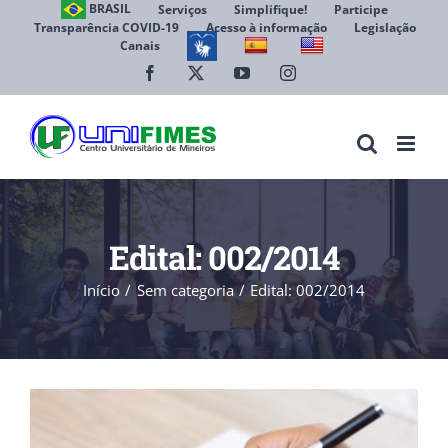
Ir
BRASIL
Serviços
Simplifique!
Participe
Transparência COVID-19
Acesso à informação
Legislação
para
Canais
Abrir 
o
conteúdo
Facebook
X
YouTube
Instagram
Edital: 002/2014
Início
Sem categoria
Edital: 002/2014
View
Larger
Image