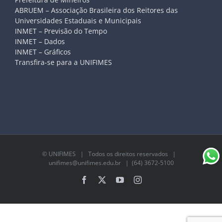
ABRUEM – Associação Brasileira dos Reitores das
Universidades Estaduais e Municipais
INMET – Previsão do Tempo
INMET – Dados
INMET – Gráficos
Transfira-se para a UNIFIMES
©
UNIFIMES
| Todos os direitos reservados |
unifimes@unifimes.edu.br
| (64) 3672-5100
Facebook
X
YouTube
Instagram