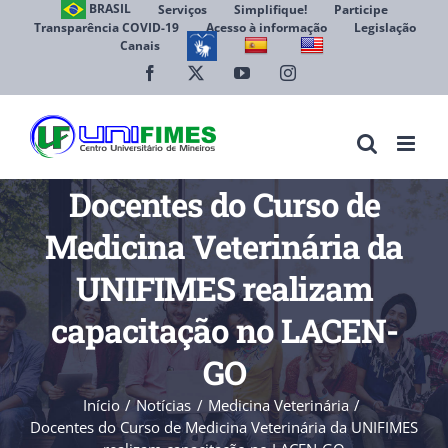
Ir
BRASIL
Serviços
Simplifique!
Participe
Transparência COVID-19
Acesso à informação
Legislação
para
Canais
Abrir 
o
conteúdo
Facebook
X
YouTube
Instagram
Docentes do Curso de
Medicina Veterinária da
UNIFIMES realizam
capacitação no LACEN-
GO
Início
Notícias
Medicina Veterinária
Docentes do Curso de Medicina Veterinária da UNIFIMES