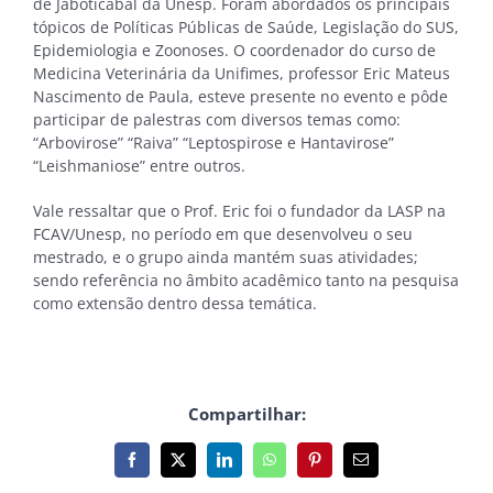
de Jaboticabal da Unesp. Foram abordados os principais
tópicos de Políticas Públicas de Saúde, Legislação do SUS,
Epidemiologia e Zoonoses. O coordenador do curso de
Medicina Veterinária da Unifimes, professor Eric Mateus
Nascimento de Paula, esteve presente no evento e pôde
participar de palestras com diversos temas como:
“Arbovirose” “Raiva” “Leptospirose e Hantavirose”
“Leishmaniose” entre outros.
Vale ressaltar que o Prof. Eric foi o fundador da LASP na
FCAV/Unesp, no período em que desenvolveu o seu
mestrado, e o grupo ainda mantém suas atividades;
sendo referência no âmbito acadêmico tanto na pesquisa
como extensão dentro dessa temática.
Compartilhar:
Facebook
X
LinkedIn
WhatsApp
Pinterest
E-
mail