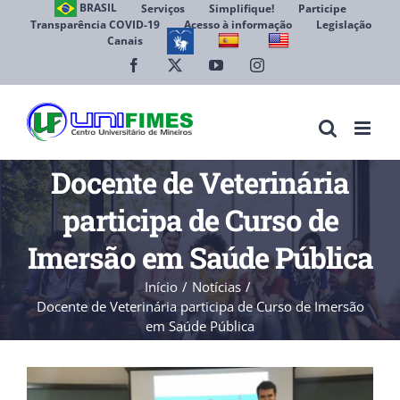
Ir
BRASIL
Serviços
Simplifique!
Participe
Transparência COVID-19
Acesso à informação
Legislação
para
Canais
Abrir 
o
conteúdo
Facebook
X
YouTube
Instagram
Docente de Veterinária
participa de Curso de
Imersão em Saúde Pública
Início
Notícias
Docente de Veterinária participa de Curso de Imersão
em Saúde Pública
View
Larger