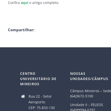
Confira
aqui
o artigo completo.
Compartilhar:
CENTRO
NOSSAS
UNIVERSITÁRIO DE
UNIDADES/CÂMPUS
MINEIROS
Câmpus Mineiros – Sed
(64)3672-5100
Rua 22 - Setor
Aeroporto
Unidade II – FELEOS
CEP: 75.833-130
(64)99994-6292