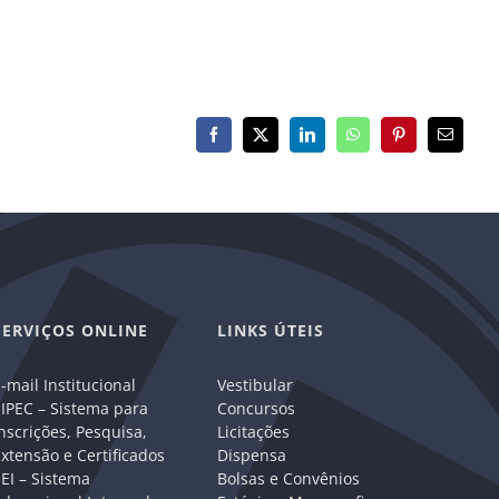
Facebook
X
LinkedIn
WhatsApp
Pinterest
E-
mail
SERVIÇOS ONLINE
LINKS ÚTEIS
-mail Institucional
Vestibular
IPEC – Sistema para
Concursos
nscrições, Pesquisa,
Licitações
xtensão e Certificados
Dispensa
EI – Sistema
Bolsas e Convênios