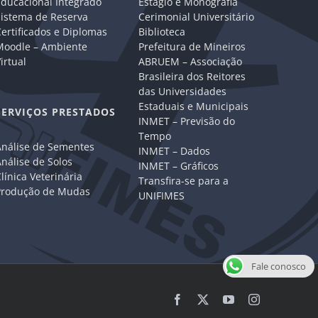
Educacional Integrado
Estágio e Monografia
Sistema de Reserva
Cerimonial Universitário
ertificados e Diplomas
Biblioteca
Moodle – Ambiente
Prefeitura de Mineiros
irtual
ABRUEM – Associação
Brasileira dos Reitores
das Universidades
Estaduais e Municipais
SERVIÇOS PRESTADOS
INMET – Previsão do
Tempo
Análise de Sementes
INMET – Dados
nálise de Solos
INMET – Gráficos
línica Veterinária
Transfira-se para a
Produção de Mudas
UNIFIMES
Fale conosco
Facebook
X
YouTube
Instagram