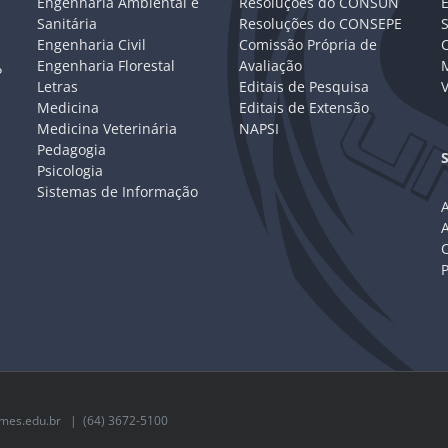
Engenharia Ambiental e
Resoluções do CONSUN
Sanitária
Resoluções do CONSEPE
Engenharia Civil
Comissão Própria de
C
Engenharia Florestal
Avaliação
P
Letras
Editais de Pesquisa
V
Medicina
Editais de Extensão
Medicina Veterinária
NAPSI
Pedagogia
Psicologia
Sistemas de Informação
A
C
mes.edu.br
| (64) 3672-5100