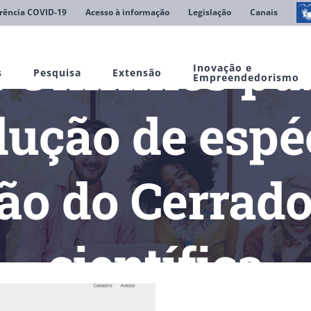
rência COVID-19
Acesso à informação
Legislação
Canais
 Unifimes pub
Inovação e
s
Pesquisa
Extensão
Empreendedorismo
dução de espé
ão do Cerrado
científica
es publica artigo sobre introdução de espécies nativas na vegeta