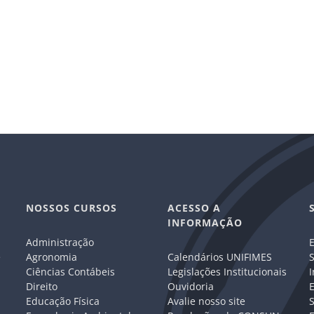
NOSSOS CURSOS
ACESSO A
INFORMAÇÃO
Administração
E
e
Agronomia
Calendários UNIFIMES
S
Ciências Contábeis
Legislações Institucionais
I
Direito
Ouvidoria
E
Educação Física
Avalie nosso site
S