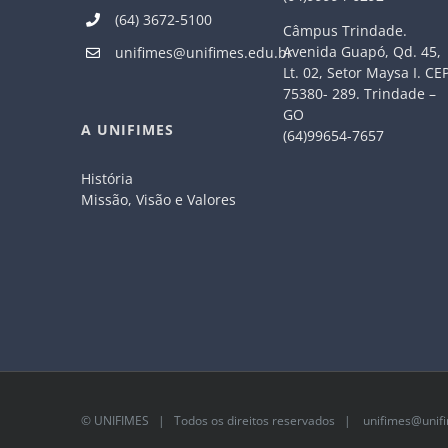
(64) 3672-5100
Câmpus Trindade.
Avenida Guapó, Qd. 45,
unifimes@unifimes.edu.br
Lt. 02, Setor Maysa I. CE
75380- 289. Trindade –
GO
A UNIFIMES
(64)99654-7657
História
Missão, Visão e Valores
©
UNIFIMES
| Todos os direitos reservados |
unifimes@unifi