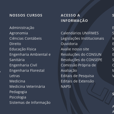
NOSSOS CURSOS
ACESSO A
INFORMAÇÃO
Administração
E
e
Agronomia
Calendários UNIFIMES
S
Ciências Contábeis
Legislações Institucionais
I
Direito
Ouvidoria
E
Educação Física
Avalie nosso site
S
Engenharia Ambiental e
Resoluções do CONSUN
Sanitária
Resoluções do CONSEPE
Engenharia Civil
Comissão Própria de
C
Engenharia Florestal
Avaliação
P
Letras
Editais de Pesquisa
V
Medicina
Editais de Extensão
Medicina Veterinária
NAPSI
Pedagogia
Psicologia
Sistemas de Informação
A