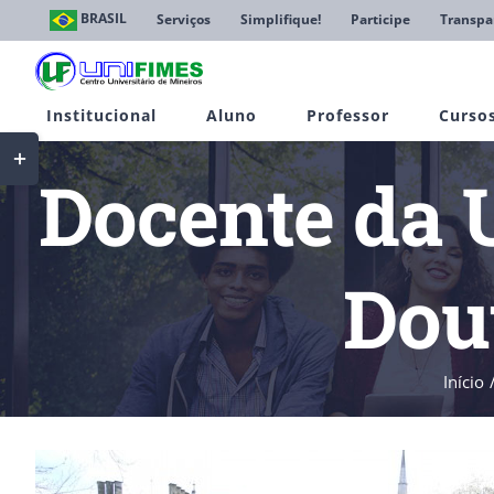
Ir
BRASIL
Serviços
Simplifique!
Participe
Transpa
para
o
conteúdo
Institucional
Aluno
Professor
Curso
Toggle
Sliding
Docente da 
Bar
Area
Dou
Início
View
Larger