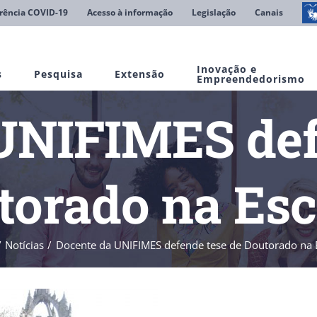
rência COVID-19
Acesso à informação
Legislação
Canais
Inovação e
s
Pesquisa
Extensão
Empreendedorismo
UNIFIMES def
torado na Esc
Notícias
Docente da UNIFIMES defende tese de Doutorado na 