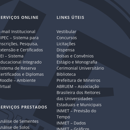
SERVIÇOS ONLINE
LINKS ÚTEIS
-mail Institucional
Vestibular
IPEC – Sistema para
Concursos
nscrições, Pesquisa,
Licitações
xtensão e Certificados
Dispensa
EI – Sistema
Bolsas e Convênios
Educacional Integrado
Estágio e Monografia
Sistema de Reserva
Cerimonial Universitário
ertificados e Diplomas
Biblioteca
Moodle – Ambiente
Prefeitura de Mineiros
irtual
ABRUEM – Associação
Brasileira dos Reitores
das Universidades
Estaduais e Municipais
SERVIÇOS PRESTADOS
INMET – Previsão do
Tempo
Análise de Sementes
INMET – Dados
nálise de Solos
INMET – Gráficos