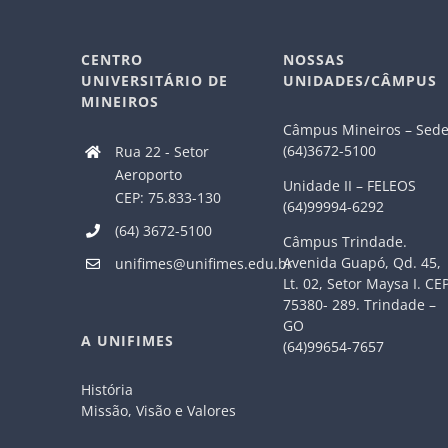
CENTRO
NOSSAS
UNIVERSITÁRIO DE
UNIDADES/CÂMPUS
MINEIROS
Câmpus Mineiros – Sed
(64)3672-5100
Rua 22 - Setor
Aeroporto
Unidade II – FELEOS
CEP: 75.833-130
(64)99994-6292
(64) 3672-5100
Câmpus Trindade.
Avenida Guapó, Qd. 45,
unifimes@unifimes.edu.br
Lt. 02, Setor Maysa I. CE
75380- 289. Trindade –
GO
A UNIFIMES
(64)99654-7657
História
Missão, Visão e Valores