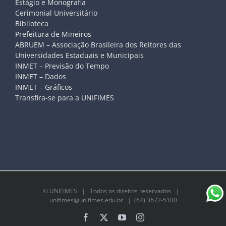
Estágio e Monografia
Cerimonial Universitário
Biblioteca
Prefeitura de Mineiros
ABRUEM – Associação Brasileira dos Reitores das
Universidades Estaduais e Municipais
INMET – Previsão do Tempo
INMET – Dados
INMET – Gráficos
Transfira-se para a UNIFIMES
©
UNIFIMES
| Todos os direitos reservados |
unifimes@unifimes.edu.br
| (64) 3672-5100
Facebook
X
YouTube
Instagram