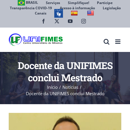
Ir
BRASIL
Serviços
Simplifique!
Participe
Transparência COVID-19
Acesso à informação
Legislação
para
Canais
Abrir 
o
conteúdo
Facebook
X
YouTube
Instagram
Docente da UNIFIMES
conclui Mestrado
Início
Notícias
Docente da UNIFIMES conclui Mestrado
View
Larger
Image