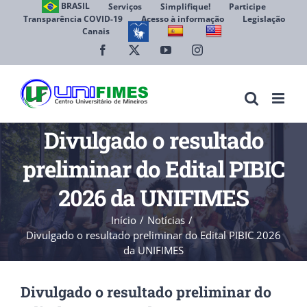
Ir
BRASIL
Serviços
Simplifique!
Participe
Transparência COVID-19
Acesso à informação
Legislação
para
Canais
Abrir 
o
conteúdo
Facebook
X
YouTube
Instagram
Divulgado o resultado
preliminar do Edital PIBIC
2026 da UNIFIMES
Início
Notícias
Divulgado o resultado preliminar do Edital PIBIC 2026
da UNIFIMES
Divulgado o resultado preliminar do