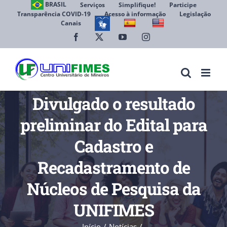
Ir
BRASIL
Serviços
Simplifique!
Participe
Transparência COVID-19
Acesso à informação
Legislação
para
Canais
Abrir 
o
conteúdo
Facebook
X
YouTube
Instagram
Divulgado o resultado
preliminar do Edital para
Cadastro e
Recadastramento de
Núcleos de Pesquisa da
UNIFIMES
Início
Notícias