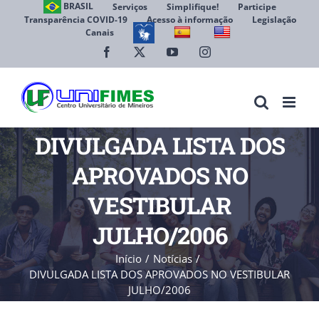
Ir
BRASIL
Serviços
Simplifique!
Participe
Transparência COVID-19
Acesso à informação
Legislação
para
Canais
Abrir 
o
conteúdo
Facebook
X
YouTube
Instagram
DIVULGADA LISTA DOS
APROVADOS NO
VESTIBULAR
JULHO/2006
Início
Notícias
DIVULGADA LISTA DOS APROVADOS NO VESTIBULAR
JULHO/2006