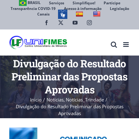
Ir
BRASIL
Serviços
Simplifique!
Participe
Transparência COVID-19
Acesso à informação
Legislação
para
Canais
Abrir 
o
conteúdo
Facebook
X
YouTube
Instagram
Divulgação do Resultado
Preliminar das Propostas
Aprovadas
Início
Notícias
Notícias_Trindade
Divulgação do Resultado Preliminar das Propostas
Aprovadas
View
Larger