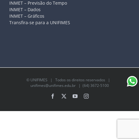
INMET – Previsão do Tempo
INMET – Dados
INMET – Gráficos
Transfira-se para a UNIFIMES
©
UNIFIMES
| Todos os direitos reservados |
unifimes@unifimes.edu.br
| (64) 3672-5100
Facebook
X
YouTube
Instagram