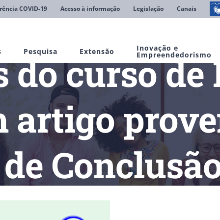
rência COVID-19
Acesso à informação
Legislação
Canais
Inovação e
s
Pesquisa
Extensão
s do curso de
Empreendedorismo
 artigo prove
 de Conclusão
tes do curso de Medicina publicam artigo proveniente de Trabal