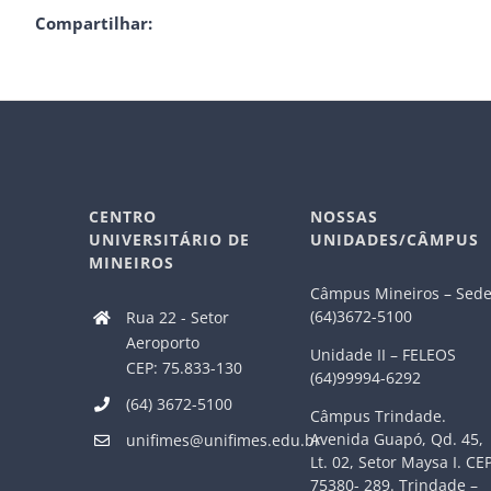
Compartilhar:
CENTRO
NOSSAS
UNIVERSITÁRIO DE
UNIDADES/CÂMPUS
MINEIROS
Câmpus Mineiros – Sed
(64)3672-5100
Rua 22 - Setor
Aeroporto
Unidade II – FELEOS
CEP: 75.833-130
(64)99994-6292
(64) 3672-5100
Câmpus Trindade.
Avenida Guapó, Qd. 45,
unifimes@unifimes.edu.br
Lt. 02, Setor Maysa I. CE
75380- 289. Trindade –