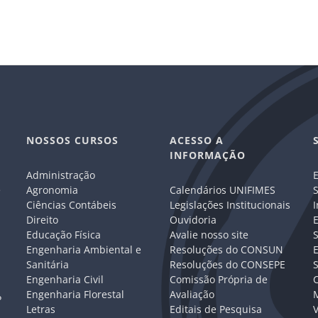
NOSSOS CURSOS
ACESSO A
INFORMAÇÃO
Administração
E
e
Agronomia
Calendários UNIFIMES
S
Ciências Contábeis
Legislações Institucionais
I
Direito
Ouvidoria
E
Educação Física
Avalie nosso site
S
Engenharia Ambiental e
Resoluções do CONSUN
Sanitária
Resoluções do CONSEPE
Engenharia Civil
Comissão Própria de
C
Engenharia Florestal
Avaliação
P
Letras
Editais de Pesquisa
V