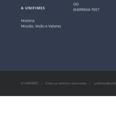
GO
A UNIFIMES
(64)99654-7657
História
Missão, Visão e Valores
©
UNIFIMES
| Todos os direitos reservados |
unifimes@unifi