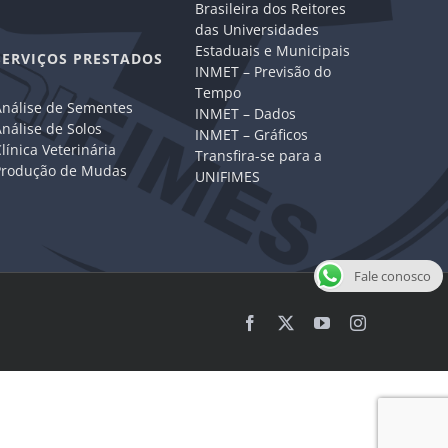
Brasileira dos Reitores
das Universidades
Estaduais e Municipais
SERVIÇOS PRESTADOS
INMET – Previsão do
Tempo
Análise de Sementes
INMET – Dados
nálise de Solos
INMET – Gráficos
línica Veterinária
Transfira-se para a
Produção de Mudas
UNIFIMES
Fale conosco
Facebook
X
YouTube
Instagram