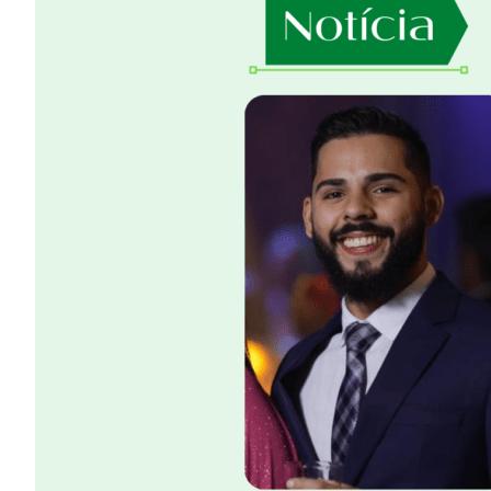
Image