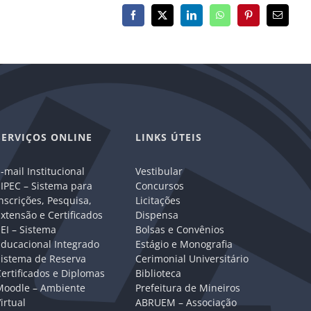
Facebook
X
LinkedIn
WhatsApp
Pinterest
E-
mail
SERVIÇOS ONLINE
LINKS ÚTEIS
-mail Institucional
Vestibular
IPEC – Sistema para
Concursos
nscrições, Pesquisa,
Licitações
xtensão e Certificados
Dispensa
EI – Sistema
Bolsas e Convênios
Educacional Integrado
Estágio e Monografia
Sistema de Reserva
Cerimonial Universitário
ertificados e Diplomas
Biblioteca
Moodle – Ambiente
Prefeitura de Mineiros
irtual
ABRUEM – Associação