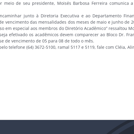
meio de seu presidente, Moisés Barbosa Ferreira comunica a 
inhar junto à Diretoria Executiva e ao Departamento Finan
 vencimento das mensalidades dos meses de maio e junho de 200
sso em especial aos membros do Diretório Acadêmico” ressaltou Mo
a efetivado os acadêmicos devem comparecer ao Bloco Dr. Franci
 de vencimento de 05 para 08 de todo o mês.
 telefone (64) 3672-5100, ramal 5117 e 5119, fale com Cléia, Alin