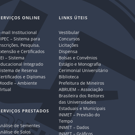
SERVIÇOS ONLINE
LINKS ÚTEIS
-mail Institucional
Vestibular
IPEC – Sistema para
Concursos
nscrições, Pesquisa,
Licitações
xtensão e Certificados
Dispensa
EI – Sistema
Bolsas e Convênios
Educacional Integrado
Estágio e Monografia
Sistema de Reserva
Cerimonial Universitário
ertificados e Diplomas
Biblioteca
Moodle – Ambiente
Prefeitura de Mineiros
irtual
ABRUEM – Associação
Brasileira dos Reitores
das Universidades
Estaduais e Municipais
SERVIÇOS PRESTADOS
INMET – Previsão do
Tempo
Análise de Sementes
INMET – Dados
nálise de Solos
INMET – Gráficos