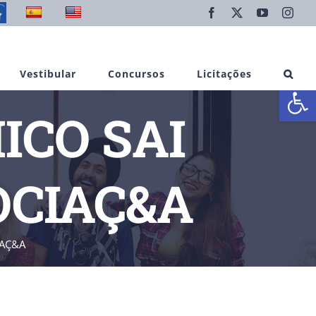
Facebook
X
YouTube
Inst
Vestibular
Concursos
Licitações
Abrir 
ICO SAI
OCIAÇ&A
IAÇ&A