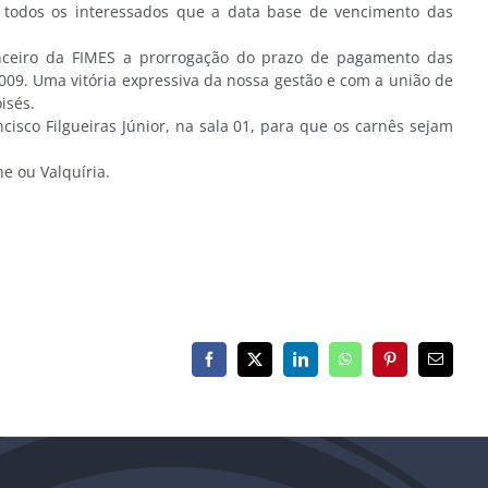
todos os interessados que a data base de vencimento das
ceiro da FIMES a prorrogação do prazo de pagamento das
9. Uma vitória expressiva da nossa gestão e com a união de
isés.
sco Filgueiras Júnior, na sala 01, para que os carnês sejam
e ou Valquíria.
Facebook
X
LinkedIn
WhatsApp
Pinterest
E-
mail