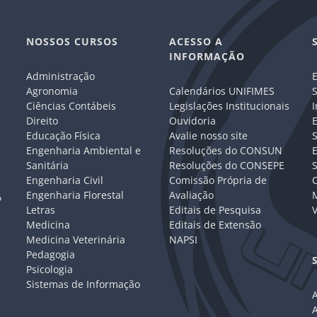
NOSSOS CURSOS
ACESSO A
INFORMAÇÃO
Administração
E
e
Agronomia
Calendários UNIFIMES
S
Ciências Contábeis
Legislações Institucionais
I
Direito
Ouvidoria
E
Educação Física
Avalie nosso site
S
Engenharia Ambiental e
Resoluções do CONSUN
Sanitária
Resoluções do CONSEPE
Engenharia Civil
Comissão Própria de
C
Engenharia Florestal
Avaliação
P
Letras
Editais de Pesquisa
V
Medicina
Editais de Extensão
Medicina Veterinária
NAPSI
Pedagogia
Psicologia
Sistemas de Informação
A