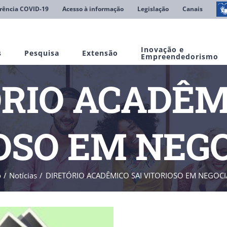
rência COVID-19
Acesso à informação
Legislação
Canais
Inovação e
s
Pesquisa
Extensão
Empreendedorismo
RIO ACADÊM
OSO EM NEG
o
Notícias
DIRETÓRIO ACADÊMICO SAI VITORIOSO EM NEGOC