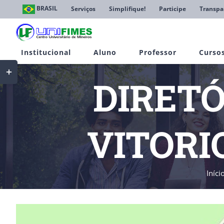
Ir
BRASIL
Serviços
Simplifique!
Participe
Transpa
para
o
conteúdo
Institucional
Aluno
Professor
Curso
Toggle
Sliding
DIRETÓ
Bar
Area
VITORI
Iníci
View
Larger