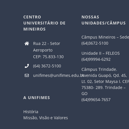
CENTRO
NOSSAS
UNIVERSITÁRIO DE
UNIDADES/CÂMPUS
MINEIROS
Câmpus Mineiros – Sed
(64)3672-5100
Rua 22 - Setor
Aeroporto
Unidade II – FELEOS
CEP: 75.833-130
(64)99994-6292
(64) 3672-5100
Câmpus Trindade.
Avenida Guapó, Qd. 45,
unifimes@unifimes.edu.br
Lt. 02, Setor Maysa I. CE
75380- 289. Trindade –
GO
A UNIFIMES
(64)99654-7657
História
Missão, Visão e Valores