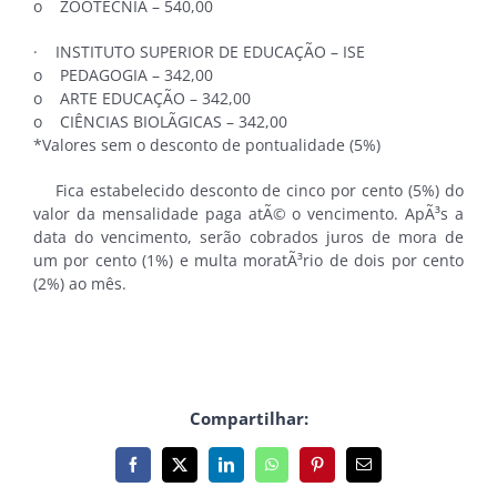
o ZOOTECNIA – 540,00
· INSTITUTO SUPERIOR DE EDUCAÇÃO – ISE
o PEDAGOGIA – 342,00
o ARTE EDUCAÇÃO – 342,00
o CIÊNCIAS BIOLÃGICAS – 342,00
*Valores sem o desconto de pontualidade (5%)
Fica estabelecido desconto de cinco por cento (5%) do
valor da mensalidade paga atÃ© o vencimento. ApÃ³s a
data do vencimento, serão cobrados juros de mora de
um por cento (1%) e multa moratÃ³rio de dois por cento
(2%) ao mês.
Compartilhar:
Facebook
X
LinkedIn
WhatsApp
Pinterest
E-
mail