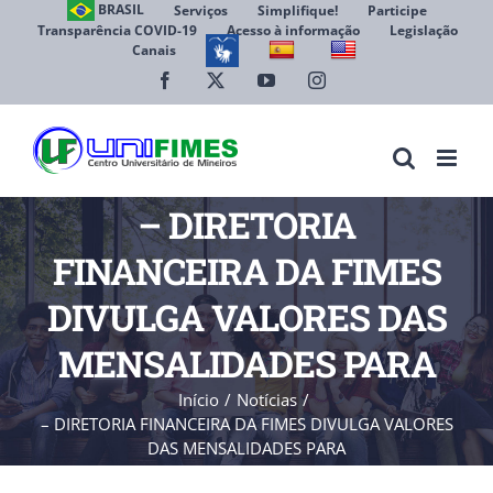
Ir
BRASIL
Serviços
Simplifique!
Participe
Transparência COVID-19
Acesso à informação
Legislação
para
Canais
Abrir 
o
conteúdo
Facebook
X
YouTube
Instagram
– DIRETORIA
FINANCEIRA DA FIMES
DIVULGA VALORES DAS
MENSALIDADES PARA
Início
Notícias
– DIRETORIA FINANCEIRA DA FIMES DIVULGA VALORES
DAS MENSALIDADES PARA