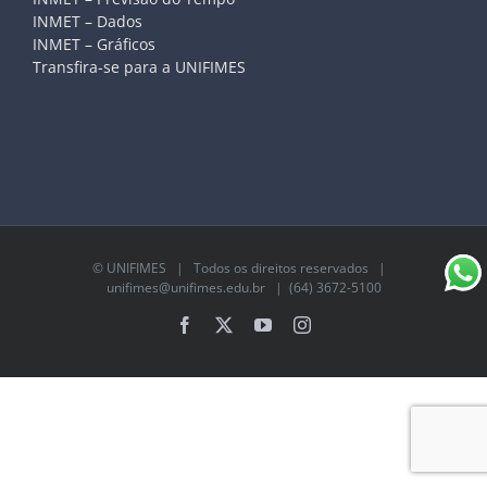
INMET – Dados
INMET – Gráficos
Transfira-se para a UNIFIMES
©
UNIFIMES
| Todos os direitos reservados |
unifimes@unifimes.edu.br
| (64) 3672-5100
Facebook
X
YouTube
Instagram