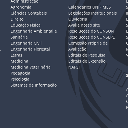
Administração
E
e
Agronomia
Calendários UNIFIMES
S
Ciências Contábeis
Legislações Institucionais
I
Direito
Ouvidoria
E
Educação Física
Avalie nosso site
S
Engenharia Ambiental e
Resoluções do CONSUN
Sanitária
Resoluções do CONSEPE
Engenharia Civil
Comissão Própria de
C
Engenharia Florestal
Avaliação
P
Letras
Editais de Pesquisa
V
Medicina
Editais de Extensão
Medicina Veterinária
NAPSI
Pedagogia
Psicologia
Sistemas de Informação
A
C