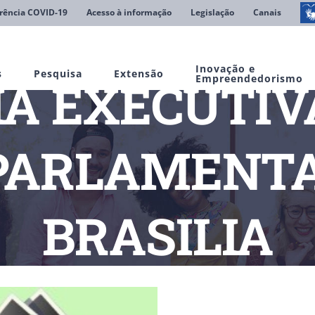
rência COVID-19
Acesso à informação
Legislação
Canais
Inovação e
s
Pesquisa
Extensão
IA EXECUTIV
Empreendedorismo
 PARLAMENT
BRASILIA
cias
– DIRETORIA EXECUTIVA DA FIMES VISITA PARLAMENTARES 