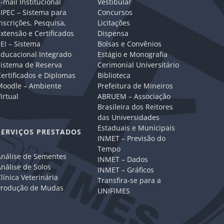
-mail Institucional
Vestibular
IPEC – Sistema para
Concursos
nscrições, Pesquisa,
Licitações
xtensão e Certificados
Dispensa
EI – Sistema
Bolsas e Convênios
Educacional Integrado
Estágio e Monografia
Sistema de Reserva
Cerimonial Universitário
ertificados e Diplomas
Biblioteca
Moodle – Ambiente
Prefeitura de Mineiros
irtual
ABRUEM – Associação
Brasileira dos Reitores
das Universidades
Estaduais e Municipais
SERVIÇOS PRESTADOS
INMET – Previsão do
Tempo
Análise de Sementes
INMET – Dados
nálise de Solos
INMET – Gráficos
línica Veterinária
Transfira-se para a
Produção de Mudas
UNIFIMES