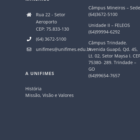
Câmpus Mineiros – Sed
(64)3672-5100
Rua 22 - Setor
Aeroporto
Unidade II – FELEOS
CEP: 75.833-130
(64)99994-6292
(64) 3672-5100
Câmpus Trindade.
Avenida Guapó, Qd. 45,
unifimes@unifimes.edu.br
Lt. 02, Setor Maysa I. CE
75380- 289. Trindade –
GO
A UNIFIMES
(64)99654-7657
História
Missão, Visão e Valores