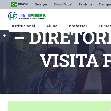
Ir
BRASIL
Serviços
Simplifique!
Participe
Transpa
para
o
conteúdo
Institucional
Aluno
Professor
Curso
– DIRETOR
Toggle
Sliding
Bar
Area
VISITA
Início
Notí
View
Larger