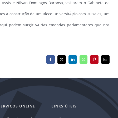
 Assis e Nilvan Domingos Barbosa, visitaram o Gabinete da
os a construção de um Bloco UniversitÃ¡rio com 20 salas; um
aqui podem surgir vÃ¡rias emendas parlamentares que nos
Facebook
X
LinkedIn
WhatsApp
Pinterest
E-
mail
SERVIÇOS ONLINE
LINKS ÚTEIS