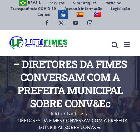
Ir
BRASIL
Serviços
Simplifique!
Participe
Transparência COVID-19
Acesso à informação
Legislação
para
Canais
Abrir 
o
conteúdo
Facebook
X
YouTube
Instagram
– DIRETORES DA FIMES
CONVERSAM COM A
PREFEITA MUNICIPAL
SOBRE CONV&Ec
Início
Notícias
– DIRETORES DA FIMES CONVERSAM COM A PREFEITA
MUNICIPAL SOBRE CONV&Ec