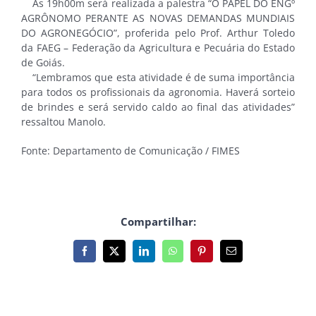
Às 19h00m será realizada a palestra “O PAPEL DO ENGº
AGRÔNOMO PERANTE AS NOVAS DEMANDAS MUNDIAIS
DO AGRONEGÓCIO”, proferida pelo Prof. Arthur Toledo
da FAEG – Federação da Agricultura e Pecuária do Estado
de Goiás.
“Lembramos que esta atividade é de suma importância
para todos os profissionais da agronomia. Haverá sorteio
de brindes e será servido caldo ao final das atividades”
ressaltou Manolo.
Fonte: Departamento de Comunicação / FIMES
Compartilhar:
Facebook
X
LinkedIn
WhatsApp
Pinterest
E-
mail