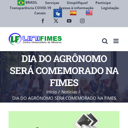
Ir
BRASIL
Serviços
Simplifique!
Participe
Transparência COVID-19
Acesso à informação
Legislação
para
Canais
Abrir 
o
conteúdo
Facebook
X
YouTube
Instagram
DIA DO AGRÔNOMO
SERÁ COMEMORADO NA
FIMES
Início
Notícias
DIA DO AGRÔNOMO SERÁ COMEMORADO NA FIMES
View
Larger
Image