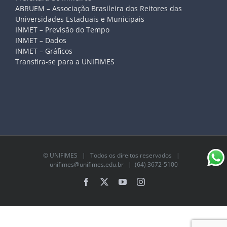
ABRUEM – Associação Brasileira dos Reitores das
Universidades Estaduais e Municipais
INMET – Previsão do Tempo
INMET – Dados
INMET – Gráficos
Transfira-se para a UNIFIMES
©
UNIFIMES
| Todos os direitos reservados |
unifimes@unifimes.edu.br
| (64) 3672-5100
Facebook
X
YouTube
Instagram