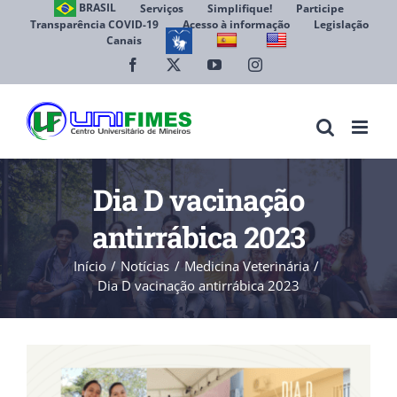
Ir
BRASIL
Serviços
Simplifique!
Participe
Transparência COVID-19
Acesso à informação
Legislação
para
Canais
Abrir 
o
conteúdo
Facebook
X
YouTube
Instagram
Dia D vacinação
antirrábica 2023
Início
Notícias
Medicina Veterinária
Dia D vacinação antirrábica 2023
View
Larger
Image