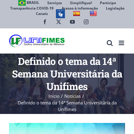
Ir
BRASIL
Serviços
Simplifique!
Participe
Transparência COVID-19
Acesso à informação
Legislação
para
Canais
Abrir 
o
conteúdo
Facebook
X
YouTube
Instagram
Definido o tema da 14ª
Semana Universitária da
Unifimes
Início
Notícias
Definido o tema da 14ª Semana Universitária da
Unifimes
View
Larger