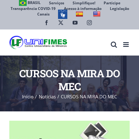
Ir
BRASIL
Serviços
Simplifique!
Participe
Transparência COVID-19
Acesso à informação
Legislação
para
Canais
Abrir 
o
conteúdo
Facebook
X
YouTube
Instagram
CURSOS NA MIRA DO
MEC
Início
Notícias
CURSOS NA MIRA DO MEC
View
Larger
Image