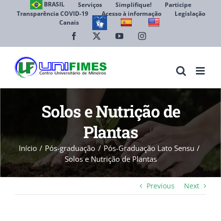
Ir
BRASIL
Serviços
Simplifique!
Participe
Transparência COVID-19
Acesso à informação
Legislação
para
Canais
Abrir 
o
conteúdo
Facebook
X
YouTube
Instagram
Solos e Nutrição de
Plantas
Início
Pós-graduação
Pós-Graduação Lato Sensu
Solos e Nutrição de Plantas
Previous
Next