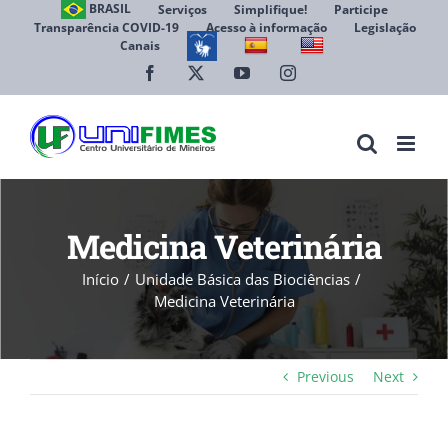
Ir
BRASIL
Serviços
Simplifique!
Participe
Transparência COVID-19
Acesso à informação
Legislação
para
Canais
Abrir 
o
conteúdo
Facebook
X
YouTube
Instagram
Medicina Veterinária
Início
Unidade Básica das Biociências
Medicina Veterinária
Previous
Next