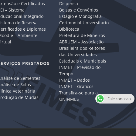
xtensão e Certificados
Dispensa
EI – Sistema
Bolsas e Convênios
Educacional Integrado
Estágio e Monografia
Sistema de Reserva
Cerimonial Universitário
ertificados e Diplomas
Biblioteca
Moodle – Ambiente
Prefeitura de Mineiros
irtual
ABRUEM – Associação
Brasileira dos Reitores
das Universidades
Estaduais e Municipais
SERVIÇOS PRESTADOS
INMET – Previsão do
Tempo
Análise de Sementes
INMET – Dados
nálise de Solos
INMET – Gráficos
línica Veterinária
Transfira-se para a
Produção de Mudas
Fale conosco
UNIFIMES