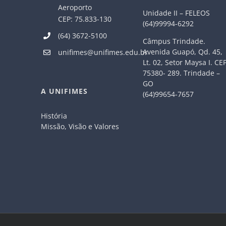
Aeroporto
Unidade II – FELEOS
CEP: 75.833-130
(64)99994-6292
(64) 3672-5100
Câmpus Trindade.
Avenida Guapó, Qd. 45,
unifimes@unifimes.edu.br
Lt. 02, Setor Maysa I. CE
75380- 289. Trindade –
GO
A UNIFIMES
(64)99654-7657
História
Missão, Visão e Valores