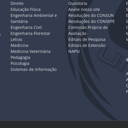
Direito
Ouvidoria
E
Educação Física
Avalie nosso site
S
Engenharia Ambiental e
Resoluções do CONSUN
Sanitária
Resoluções do CONSEPE
Engenharia Civil
Comissão Própria de
C
Engenharia Florestal
Avaliação
P
Letras
Editais de Pesquisa
V
Medicina
Editais de Extensão
Medicina Veterinária
NAPSI
Pedagogia
Psicologia
Sistemas de Informação
A
C