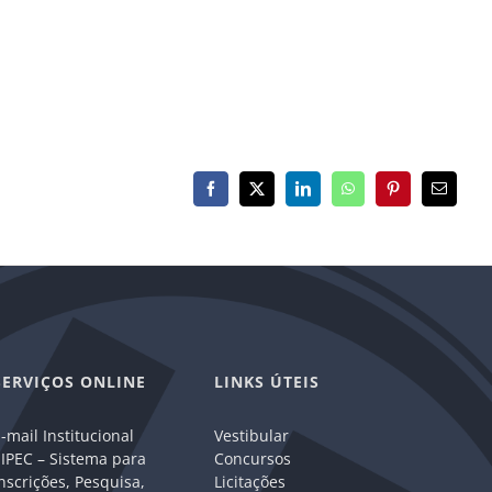
Facebook
X
LinkedIn
WhatsApp
Pinterest
E-
mail
SERVIÇOS ONLINE
LINKS ÚTEIS
-mail Institucional
Vestibular
IPEC – Sistema para
Concursos
nscrições, Pesquisa,
Licitações