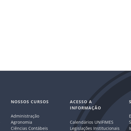
NOSSOS CURSOS
ACESSO A
INFORMAÇÃO
Administração
E
e
Agronomia
Calendários UNIFIMES
S
Ciências Contábeis
Legislações Institucionais
I