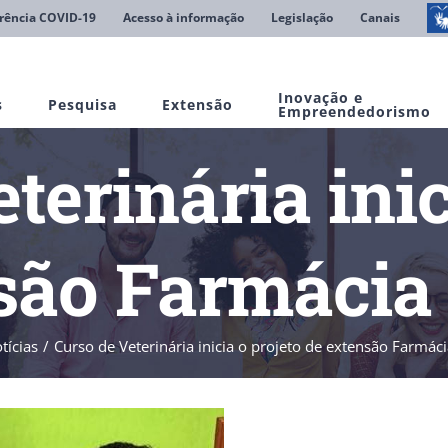
rência COVID-19
Acesso à informação
Legislação
Canais
Inovação e
s
Pesquisa
Extensão
Empreendedorismo
terinária inic
são Farmácia 
tícias
Curso de Veterinária inicia o projeto de extensão Farmáci