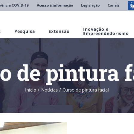
rência COVID-19
Acesso à informação
Legislação
Canais
Inovação e
s
Pesquisa
Extensão
Empreendedorismo
o de pintura f
Início
Notícias
Curso de pintura facial