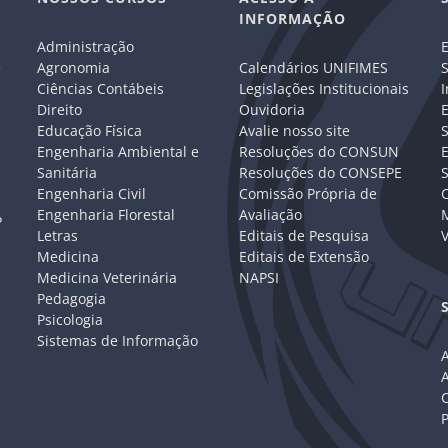
INFORMAÇÃO
Administração
E
e
Agronomia
Calendários UNIFIMES
S
Ciências Contábeis
Legislações Institucionais
I
Direito
Ouvidoria
E
Educação Física
Avalie nosso site
S
Engenharia Ambiental e
Resoluções do CONSUN
Sanitária
Resoluções do CONSEPE
Engenharia Civil
Comissão Própria de
C
Engenharia Florestal
Avaliação
P
Letras
Editais de Pesquisa
V
Medicina
Editais de Extensão
Medicina Veterinária
NAPSI
Pedagogia
Psicologia
Sistemas de Informação
A
C