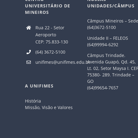
UNIVERSITÁRIO DE
UNIDADES/CÂMPUS
MINEIROS
Câmpus Mineiros – Sed
(64)3672-5100
Rua 22 - Setor
Aeroporto
Unidade II – FELEOS
CEP: 75.833-130
(64)99994-6292
(64) 3672-5100
Câmpus Trindade.
Avenida Guapó, Qd. 45,
unifimes@unifimes.edu.br
Lt. 02, Setor Maysa I. CE
75380- 289. Trindade –
GO
A UNIFIMES
(64)99654-7657
História
Missão, Visão e Valores