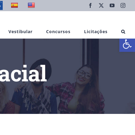
Facebook
X
YouTube
Inst
Vestibular
Concursos
Licitações
Abrir 
acial