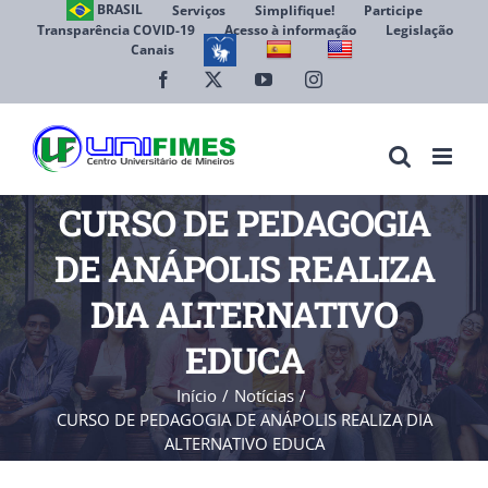
Ir
BRASIL
Serviços
Simplifique!
Participe
Transparência COVID-19
Acesso à informação
Legislação
para
Canais
Abrir 
o
conteúdo
Facebook
X
YouTube
Instagram
CURSO DE PEDAGOGIA
DE ANÁPOLIS REALIZA
DIA ALTERNATIVO
EDUCA
Início
Notícias
CURSO DE PEDAGOGIA DE ANÁPOLIS REALIZA DIA
ALTERNATIVO EDUCA