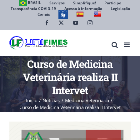
Ir
BRASIL
Serviços
Simplifique!
Participe
Transparência COVID-19
Acesso à informação
Legislação
para
Canais
Abrir 
o
conteúdo
Facebook
X
YouTube
Instagram
Curso de Medicina
Veterinária realiza II
Intervet
Início
Notícias
Medicina Veterinária
Curso de Medicina Veterinária realiza II Intervet
View
Larger
Image