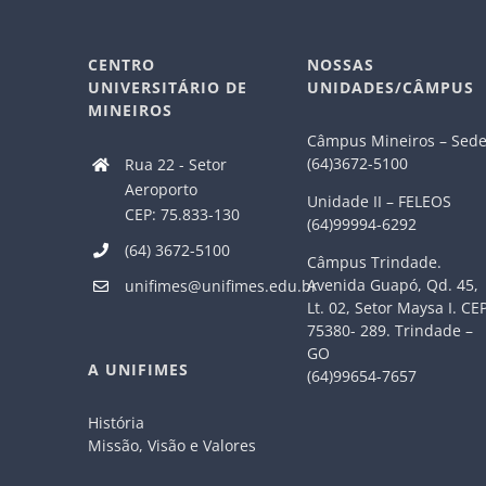
CENTRO
NOSSAS
UNIVERSITÁRIO DE
UNIDADES/CÂMPUS
MINEIROS
Câmpus Mineiros – Sed
(64)3672-5100
Rua 22 - Setor
Aeroporto
Unidade II – FELEOS
CEP: 75.833-130
(64)99994-6292
(64) 3672-5100
Câmpus Trindade.
Avenida Guapó, Qd. 45,
unifimes@unifimes.edu.br
Lt. 02, Setor Maysa I. CE
75380- 289. Trindade –
GO
A UNIFIMES
(64)99654-7657
História
Missão, Visão e Valores