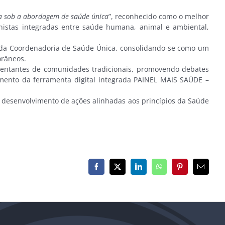
ta sob a abordagem de saúde única
”, reconhecido como o melhor
nistas integradas entre saúde humana, animal e ambiental,
o da Coordenadoria de Saúde Única, consolidando-se como um
orâneos.
resentantes de comunidades tradicionais, promovendo debates
mento da ferramenta digital integrada PAINEL MAIS SAÚDE –
o desenvolvimento de ações alinhadas aos princípios da Saúde
Facebook
X
LinkedIn
WhatsApp
Pinterest
E-
mail