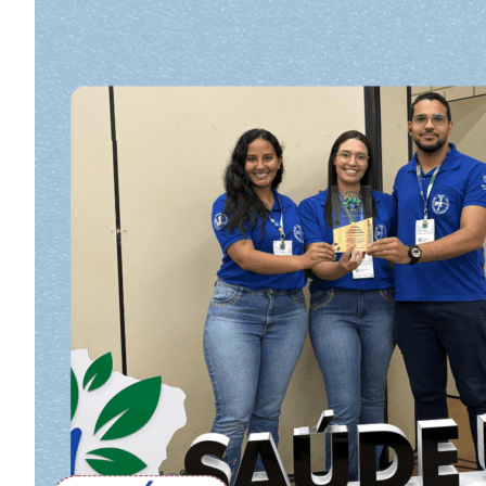
Image