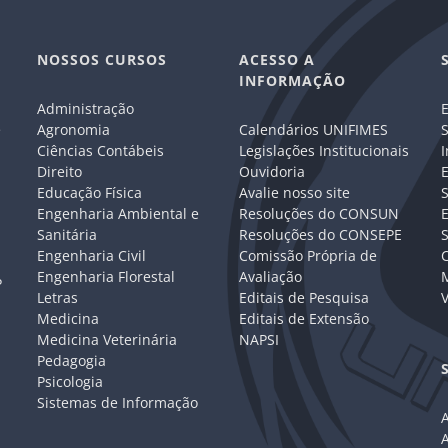
NOSSOS CURSOS
ACESSO A
INFORMAÇÃO
Administração
E
e
Agronomia
Calendários UNIFIMES
S
Ciências Contábeis
Legislações Institucionais
I
Direito
Ouvidoria
E
Educação Física
Avalie nosso site
S
Engenharia Ambiental e
Resoluções do CONSUN
Sanitária
Resoluções do CONSEPE
Engenharia Civil
Comissão Própria de
C
Engenharia Florestal
Avaliação
P
Letras
Editais de Pesquisa
V
Medicina
Editais de Extensão
Medicina Veterinária
NAPSI
Pedagogia
Psicologia
Sistemas de Informação
A