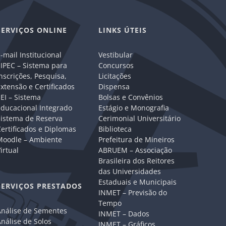
SERVIÇOS ONLINE
LINKS ÚTEIS
-mail Institucional
Vestibular
IPEC – Sistema para
Concursos
nscrições, Pesquisa,
Licitações
xtensão e Certificados
Dispensa
EI – Sistema
Bolsas e Convênios
Educacional Integrado
Estágio e Monografia
Sistema de Reserva
Cerimonial Universitário
ertificados e Diplomas
Biblioteca
Moodle – Ambiente
Prefeitura de Mineiros
irtual
ABRUEM – Associação
Brasileira dos Reitores
das Universidades
Estaduais e Municipais
SERVIÇOS PRESTADOS
INMET – Previsão do
Tempo
Análise de Sementes
INMET – Dados
nálise de Solos
INMET – Gráficos