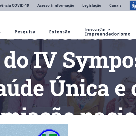
rência COVID-19
Acesso à informação
Legislação
Canais
 Medicina Ve
Inovação e
s
Pesquisa
Extensão
Empreendedorismo
a do IV Symp
aúde Única e 
emiação nacio
ina Veterinária participa do IV Symposium One Health/Saúde Úni