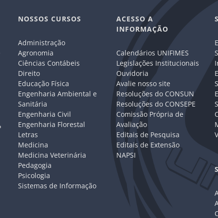
NOSSOS CURSOS
ACESSO A
INFORMAÇÃO
Administração
E
e
Agronomia
Calendários UNIFIMES
S
Ciências Contábeis
Legislações Institucionais
I
Direito
Ouvidoria
E
Educação Física
Avalie nosso site
S
Engenharia Ambiental e
Resoluções do CONSUN
Sanitária
Resoluções do CONSEPE
Engenharia Civil
Comissão Própria de
C
Engenharia Florestal
Avaliação
P
Letras
Editais de Pesquisa
V
Medicina
Editais de Extensão
Medicina Veterinária
NAPSI
Pedagogia
Psicologia
Sistemas de Informação
A
C