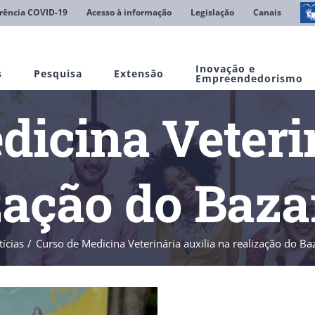
rência COVID-19
Acesso à informação
Legislação
Canais
Inovação e
s
Pesquisa
Extensão
Empreendedorismo
dicina Veterin
zação do Baz
ícias
Curso de Medicina Veterinária auxilia na realização do B