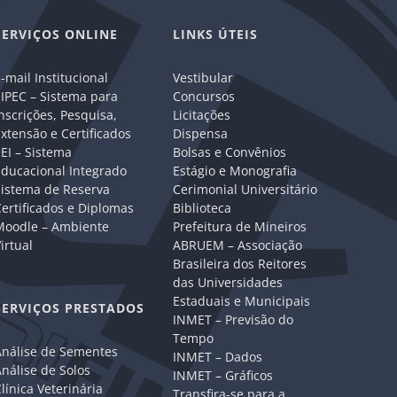
SERVIÇOS ONLINE
LINKS ÚTEIS
-mail Institucional
Vestibular
IPEC – Sistema para
Concursos
nscrições, Pesquisa,
Licitações
xtensão e Certificados
Dispensa
EI – Sistema
Bolsas e Convênios
Educacional Integrado
Estágio e Monografia
Sistema de Reserva
Cerimonial Universitário
ertificados e Diplomas
Biblioteca
Moodle – Ambiente
Prefeitura de Mineiros
irtual
ABRUEM – Associação
Brasileira dos Reitores
das Universidades
Estaduais e Municipais
SERVIÇOS PRESTADOS
INMET – Previsão do
Tempo
Análise de Sementes
INMET – Dados
nálise de Solos
INMET – Gráficos
línica Veterinária
Transfira-se para a