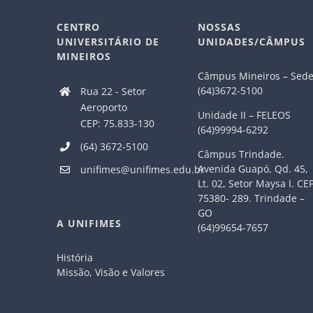
CENTRO
NOSSAS
UNIVERSITÁRIO DE
UNIDADES/CÂMPUS
MINEIROS
Câmpus Mineiros – Sed
(64)3672-5100
Rua 22 - Setor
Aeroporto
Unidade II – FELEOS
CEP: 75.833-130
(64)99994-6292
(64) 3672-5100
Câmpus Trindade.
Avenida Guapó, Qd. 45,
unifimes@unifimes.edu.br
Lt. 02, Setor Maysa I. CE
75380- 289. Trindade –
GO
A UNIFIMES
(64)99654-7657
História
Missão, Visão e Valores