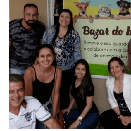
Image