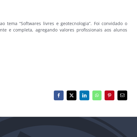
 tema “Softwares livres e geotecnologia”. Foi convidado o
nte e completa, agregando valores profissionais aos alunos
Facebook
X
LinkedIn
WhatsApp
Pinterest
E-
mail