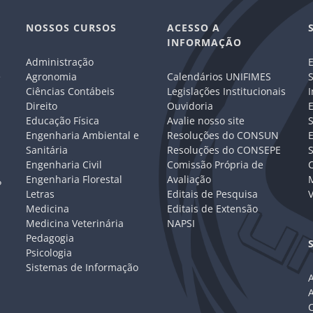
NOSSOS CURSOS
ACESSO A
INFORMAÇÃO
Administração
E
e
Agronomia
Calendários UNIFIMES
S
Ciências Contábeis
Legislações Institucionais
I
Direito
Ouvidoria
E
Educação Física
Avalie nosso site
S
Engenharia Ambiental e
Resoluções do CONSUN
Sanitária
Resoluções do CONSEPE
Engenharia Civil
Comissão Própria de
C
Engenharia Florestal
Avaliação
P
Letras
Editais de Pesquisa
V
Medicina
Editais de Extensão
Medicina Veterinária
NAPSI
Pedagogia
Psicologia
Sistemas de Informação
A
C