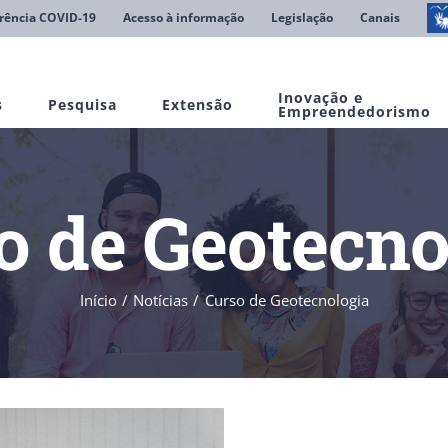
rência COVID-19
Acesso à informação
Legislação
Canais
Inovação e
s
Pesquisa
Extensão
Empreendedorismo
o de Geotecno
Início
Notícias
Curso de Geotecnologia