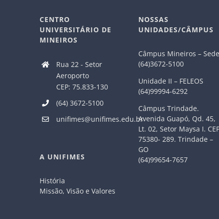
CENTRO
NOSSAS
UNIVERSITÁRIO DE
UNIDADES/CÂMPUS
MINEIROS
Câmpus Mineiros – Sed
(64)3672-5100
Rua 22 - Setor
Aeroporto
Unidade II – FELEOS
CEP: 75.833-130
(64)99994-6292
(64) 3672-5100
Câmpus Trindade.
Avenida Guapó, Qd. 45,
unifimes@unifimes.edu.br
Lt. 02, Setor Maysa I. CE
75380- 289. Trindade –
GO
A UNIFIMES
(64)99654-7657
História
Missão, Visão e Valores