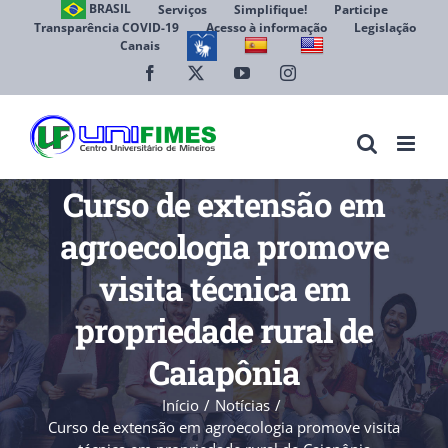
Ir
BRASIL
Serviços
Simplifique!
Participe
Transparência COVID-19
Acesso à informação
Legislação
para
Canais
Abrir 
o
conteúdo
Facebook
X
YouTube
Instagram
Curso de extensão em
agroecologia promove
visita técnica em
propriedade rural de
Caiapônia
Início
Notícias
Curso de extensão em agroecologia promove visita