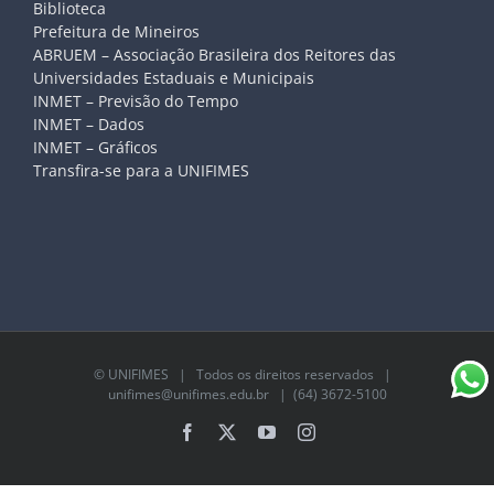
Biblioteca
Prefeitura de Mineiros
ABRUEM – Associação Brasileira dos Reitores das
Universidades Estaduais e Municipais
INMET – Previsão do Tempo
INMET – Dados
INMET – Gráficos
Transfira-se para a UNIFIMES
©
UNIFIMES
| Todos os direitos reservados |
unifimes@unifimes.edu.br
| (64) 3672-5100
Facebook
X
YouTube
Instagram