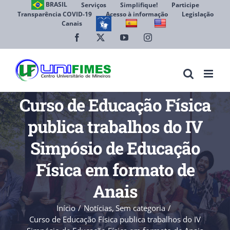
Ir
BRASIL
Serviços
Simplifique!
Participe
Transparência COVID-19
Acesso à informação
Legislação
para
Canais
Abrir 
o
conteúdo
Facebook
X
YouTube
Instagram
Curso de Educação Física
publica trabalhos do IV
Simpósio de Educação
Física em formato de
Anais
Início
Notícias
Sem categoria
Curso de Educação Física publica trabalhos do IV