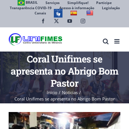
Ir
BRASIL
Serviços
Simplifique!
Participe
Transparência COVID-19
Acesso à informação
Legislação
para
Canais
Abrir 
o
conteúdo
Facebook
X
YouTube
Instagram
Coral Unifimes se
apresenta no Abrigo Bom
Pastor
Início
Notícias
Coral Unifimes se apresenta no Abrigo Bom Pastor
View
Larger
Image