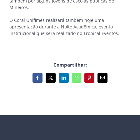
também por alguns jovens de escolas públicas de
Mineiros.
O Coral Unifimes realizará também hoje uma
apresentação durante a Noite Acadêmica, evento
institucional que será realizado no Tropical Eventos.
Compartilhar:
Facebook
X
LinkedIn
WhatsApp
Pinterest
E-
mail