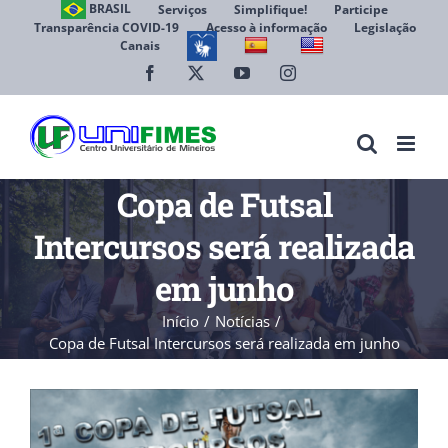
Ir
BRASIL
Serviços
Simplifique!
Participe
Transparência COVID-19
Acesso à informação
Legislação
para
Canais
Abrir 
o
conteúdo
Facebook
X
YouTube
Instagram
Copa de Futsal
Intercursos será realizada
em junho
Início
Notícias
Copa de Futsal Intercursos será realizada em junho
View
Larger
Image