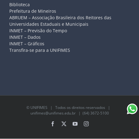
Biblioteca
Prefeitura de Mineiros
ABRUEM – Associação Brasileira dos Reitores das
Universidades Estaduais e Municipais
INMET – Previsão do Tempo
INMET – Dados
INMET – Gráficos
Transfira-se para a UNIFIMES
©
UNIFIMES
| Todos os direitos reservados |
unifimes@unifimes.edu.br
| (64) 3672-5100
Facebook
X
YouTube
Instagram