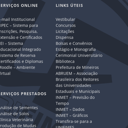
SERVIÇOS ONLINE
LINKS ÚTEIS
-mail Institucional
Vestibular
IPEC – Sistema para
Concursos
nscrições, Pesquisa,
Licitações
xtensão e Certificados
Dispensa
EI – Sistema
Bolsas e Convênios
Educacional Integrado
Estágio e Monografia
Sistema de Reserva
Cerimonial Universitário
ertificados e Diplomas
Biblioteca
Moodle – Ambiente
Prefeitura de Mineiros
irtual
ABRUEM – Associação
Brasileira dos Reitores
das Universidades
Estaduais e Municipais
SERVIÇOS PRESTADOS
INMET – Previsão do
Tempo
Análise de Sementes
INMET – Dados
nálise de Solos
INMET – Gráficos
línica Veterinária
Transfira-se para a
Produção de Mudas
UNIFIMES