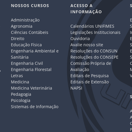
NOSSOS CURSOS
ACESSO A
INFORMAÇÃO
Administração
E
e
Agronomia
Calendários UNIFIMES
S
Ciências Contábeis
Legislações Institucionais
I
Direito
Ouvidoria
E
Educação Física
Avalie nosso site
S
Engenharia Ambiental e
Resoluções do CONSUN
Sanitária
Resoluções do CONSEPE
Engenharia Civil
Comissão Própria de
C
Engenharia Florestal
Avaliação
P
Letras
Editais de Pesquisa
V
Medicina
Editais de Extensão
Medicina Veterinária
NAPSI
Pedagogia
Psicologia
Sistemas de Informação
A
C