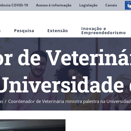
rência COVID-19
Acesso à informação
Legislação
Canais
Inovação e
s
Pesquisa
Extensão
Empreendedorismo
 de Veteriná
 Universidade 
as
Coordenador de Veterinária ministra palestra na Universidad