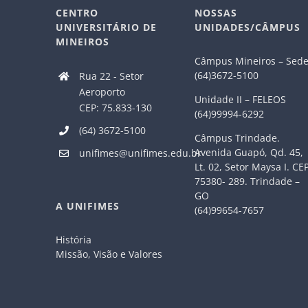
CENTRO
NOSSAS
UNIVERSITÁRIO DE
UNIDADES/CÂMPUS
MINEIROS
Câmpus Mineiros – Sed
(64)3672-5100
Rua 22 - Setor
Aeroporto
Unidade II – FELEOS
CEP: 75.833-130
(64)99994-6292
(64) 3672-5100
Câmpus Trindade.
Avenida Guapó, Qd. 45,
unifimes@unifimes.edu.br
Lt. 02, Setor Maysa I. CE
75380- 289. Trindade –
GO
A UNIFIMES
(64)99654-7657
História
Missão, Visão e Valores