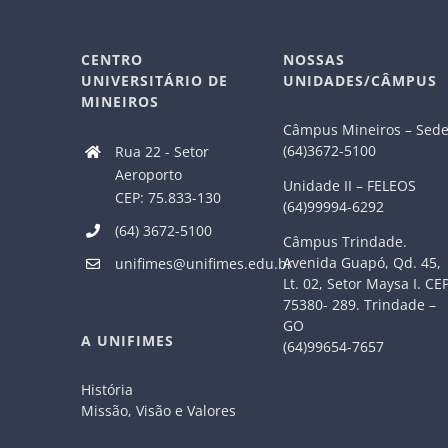
CENTRO
NOSSAS
UNIVERSITÁRIO DE
UNIDADES/CÂMPUS
MINEIROS
Câmpus Mineiros – Sed
(64)3672-5100
Rua 22 - Setor
Aeroporto
Unidade II – FELEOS
CEP: 75.833-130
(64)99994-6292
(64) 3672-5100
Câmpus Trindade.
Avenida Guapó, Qd. 45,
unifimes@unifimes.edu.br
Lt. 02, Setor Maysa I. CE
75380- 289. Trindade –
GO
A UNIFIMES
(64)99654-7657
História
Missão, Visão e Valores