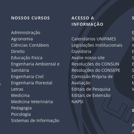
NOSSOS CURSOS
ACESSO A
INFORMAÇÃO
Administração
E
e
Agronomia
Calendários UNIFIMES
S
Ciências Contábeis
Legislações Institucionais
I
Direito
Ouvidoria
E
Educação Física
Avalie nosso site
S
Engenharia Ambiental e
Resoluções do CONSUN
Sanitária
Resoluções do CONSEPE
Engenharia Civil
Comissão Própria de
C
Engenharia Florestal
Avaliação
P
Letras
Editais de Pesquisa
V
Medicina
Editais de Extensão
Medicina Veterinária
NAPSI
Pedagogia
Psicologia
Sistemas de Informação
A