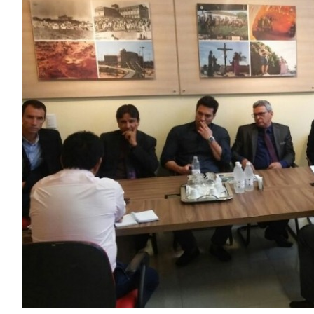
Image