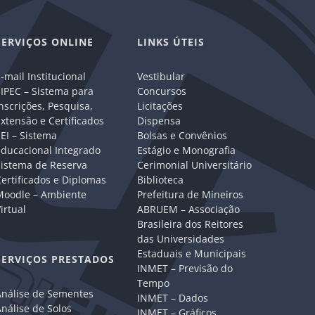
SERVIÇOS ONLINE
LINKS ÚTEIS
-mail Institucional
Vestibular
IPEC – Sistema para
Concursos
nscrições, Pesquisa,
Licitações
xtensão e Certificados
Dispensa
EI – Sistema
Bolsas e Convênios
Educacional Integrado
Estágio e Monografia
Sistema de Reserva
Cerimonial Universitário
ertificados e Diplomas
Biblioteca
Moodle – Ambiente
Prefeitura de Mineiros
irtual
ABRUEM – Associação
Brasileira dos Reitores
das Universidades
Estaduais e Municipais
SERVIÇOS PRESTADOS
INMET – Previsão do
Tempo
Análise de Sementes
INMET – Dados
nálise de Solos
INMET – Gráficos