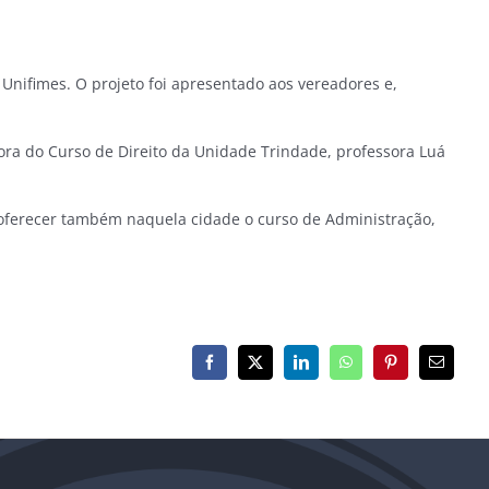
Unifimes. O projeto foi apresentado aos vereadores e,
ra do Curso de Direito da Unidade Trindade, professora Luá
a oferecer também naquela cidade o curso de Administração,
Facebook
X
LinkedIn
WhatsApp
Pinterest
E-
mail