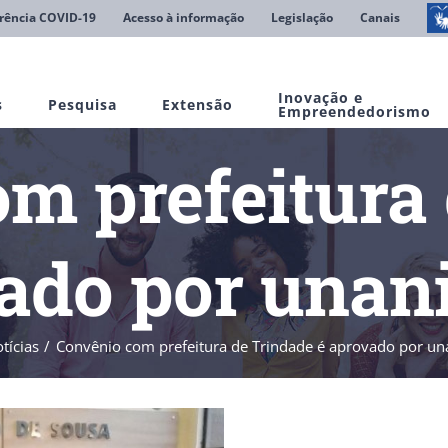
rência COVID-19
Acesso à informação
Legislação
Canais
Inovação e
s
Pesquisa
Extensão
Empreendedorismo
m prefeitura
vado por unan
tícias
Convênio com prefeitura de Trindade é aprovado por u