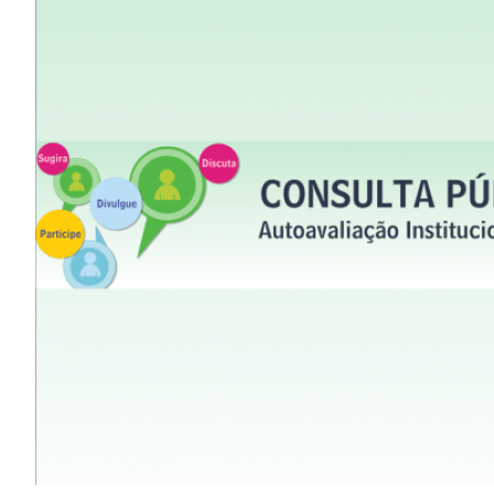
Image