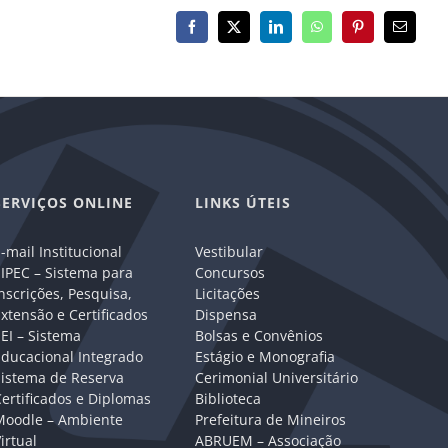
Facebook
X
LinkedIn
WhatsApp
Pinterest
E-
mail
SERVIÇOS ONLINE
LINKS ÚTEIS
-mail Institucional
Vestibular
IPEC – Sistema para
Concursos
nscrições, Pesquisa,
Licitações
xtensão e Certificados
Dispensa
EI – Sistema
Bolsas e Convênios
Educacional Integrado
Estágio e Monografia
Sistema de Reserva
Cerimonial Universitário
ertificados e Diplomas
Biblioteca
Moodle – Ambiente
Prefeitura de Mineiros
irtual
ABRUEM – Associação