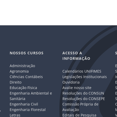
NOSSOS CURSOS
ACESSO A
INFORMAÇÃO
Administração
E
e
Agronomia
Calendários UNIFIMES
S
Ciências Contábeis
Legislações Institucionais
I
Direito
Ouvidoria
E
Educação Física
Avalie nosso site
S
Engenharia Ambiental e
Resoluções do CONSUN
Sanitária
Resoluções do CONSEPE
Engenharia Civil
Comissão Própria de
C
Engenharia Florestal
Avaliação
P
Letras
Editais de Pesquisa
V