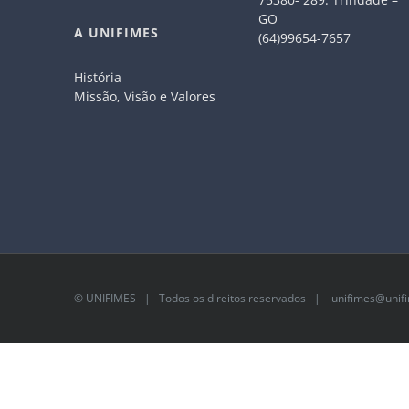
GO
A UNIFIMES
(64)99654-7657
História
Missão, Visão e Valores
©
UNIFIMES
| Todos os direitos reservados |
unifimes@unifi