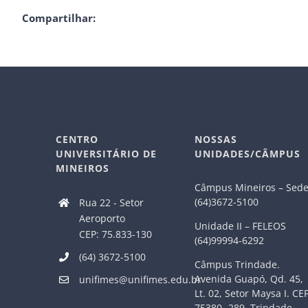
Compartilhar:
CENTRO
NOSSAS
UNIVERSITÁRIO DE
UNIDADES/CÂMPUS
MINEIROS
Câmpus Mineiros – Sed
(64)3672-5100
Rua 22 - Setor
Aeroporto
Unidade II – FELEOS
CEP: 75.833-130
(64)99994-6292
(64) 3672-5100
Câmpus Trindade.
Avenida Guapó, Qd. 45,
unifimes@unifimes.edu.br
Lt. 02, Setor Maysa I. CE
75380- 289. Trindade –