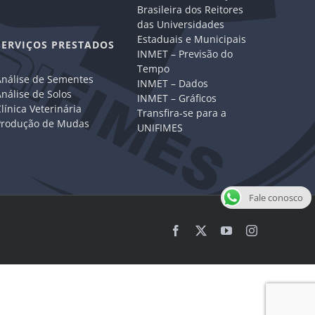
Brasileira dos Reitores
das Universidades
Estaduais e Municipais
SERVIÇOS PRESTADOS
INMET – Previsão do
Tempo
Análise de Sementes
INMET – Dados
nálise de Solos
INMET – Gráficos
línica Veterinária
Transfira-se para a
Produção de Mudas
UNIFIMES
Fale conosco
Facebook
X
YouTube
Instagram