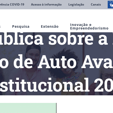
rência COVID-19
Acesso à informação
Legislação
Canais
Inovação e
s
Pesquisa
Extensão
blica sobre a
Empreendedorismo
to de Auto Ava
stitucional 2
Consulta Pública sobre a Proposta de Projeto de Auto Avaliação 