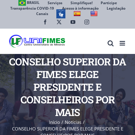
Ir
BRASIL
Serviços
Simplifique!
Participe
Transparência COVID-19
Acesso à informação
Legislação
para
Canais
Abrir 
o
conteúdo
Facebook
X
YouTube
Instagram
CONSELHO SUPERIOR DA
FIMES ELEGE
PRESIDENTE E
CONSELHEIROS POR
MAIS
Início
Notícias
CONSELHO SUPERIOR DA FIMES ELEGE PRESIDENTE E