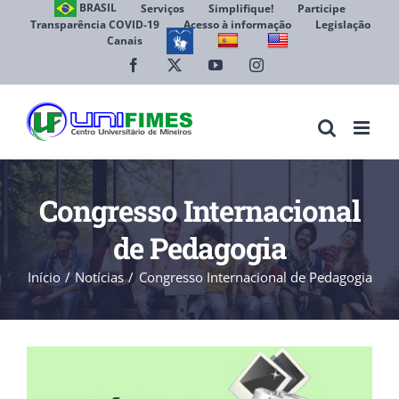
Ir
BRASIL
Serviços
Simplifique!
Participe
Transparência COVID-19
Acesso à informação
Legislação
para
Canais
Abrir 
o
conteúdo
Facebook
X
YouTube
Instagram
Congresso Internacional
de Pedagogia
Início
Notícias
Congresso Internacional de Pedagogia
View
Larger
Image