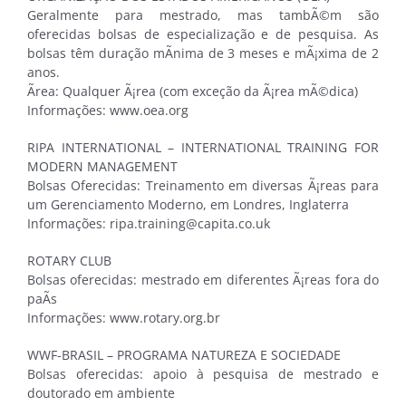
Geralmente para mestrado, mas tambÃ©m são
oferecidas bolsas de especialização e de pesquisa. As
bolsas têm duração mÃ­nima de 3 meses e mÃ¡xima de 2
anos.
Ãrea: Qualquer Ã¡rea (com exceção da Ã¡rea mÃ©dica)
Informações: www.oea.org
RIPA INTERNATIONAL – INTERNATIONAL TRAINING FOR
MODERN MANAGEMENT
Bolsas Oferecidas: Treinamento em diversas Ã¡reas para
um Gerenciamento Moderno, em Londres, Inglaterra
Informações: ripa.training@capita.co.uk
ROTARY CLUB
Bolsas oferecidas: mestrado em diferentes Ã¡reas fora do
paÃ­s
Informações: www.rotary.org.br
WWF-BRASIL – PROGRAMA NATUREZA E SOCIEDADE
Bolsas oferecidas: apoio à pesquisa de mestrado e
doutorado em ambiente