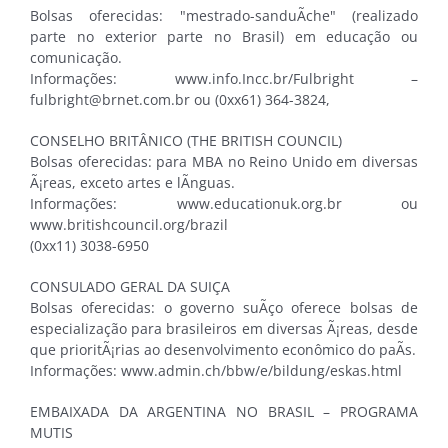
Bolsas oferecidas: "mestrado-sanduÃ­che" (realizado
parte no exterior parte no Brasil) em educação ou
comunicação.
Informações: www.info.Incc.br/Fulbright –
fulbright@brnet.com.br ou (0xx61) 364-3824,
CONSELHO BRITÂNICO (THE BRITISH COUNCIL)
Bolsas oferecidas: para MBA no Reino Unido em diversas
Ã¡reas, exceto artes e lÃ­nguas.
Informações: www.educationuk.org.br ou
www.britishcouncil.org/brazil
(0xx11) 3038-6950
CONSULADO GERAL DA SUIÇA
Bolsas oferecidas: o governo suÃ­ço oferece bolsas de
especialização para brasileiros em diversas Ã¡reas, desde
que prioritÃ¡rias ao desenvolvimento econômico do paÃ­s.
Informações: www.admin.ch/bbw/e/bildung/eskas.html
EMBAIXADA DA ARGENTINA NO BRASIL – PROGRAMA
MUTIS