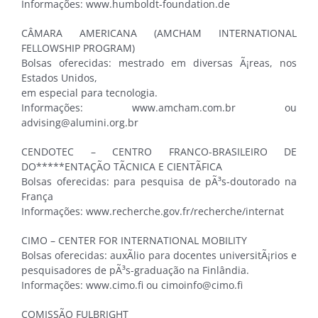
Informações: www.humboldt-foundation.de
CÂMARA AMERICANA (AMCHAM INTERNATIONAL
FELLOWSHIP PROGRAM)
Bolsas oferecidas: mestrado em diversas Ã¡reas, nos
Estados Unidos,
em especial para tecnologia.
Informações: www.amcham.com.br ou
advising@alumini.org.br
CENDOTEC – CENTRO FRANCO-BRASILEIRO DE
DO*****ENTAÇÃO TÃCNICA E CIENTÃFICA
Bolsas oferecidas: para pesquisa de pÃ³s-doutorado na
França
Informações: www.recherche.gov.fr/recherche/internat
CIMO – CENTER FOR INTERNATIONAL MOBILITY
Bolsas oferecidas: auxÃ­lio para docentes universitÃ¡rios e
pesquisadores de pÃ³s-graduação na Finlândia.
Informações: www.cimo.fi ou cimoinfo@cimo.fi
COMISSÃO FULBRIGHT