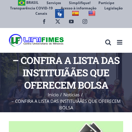
Ir
BRASIL
Serviços
Simplifique!
Participe
Transparência COVID-19
Acesso à informação
Legislação
para
Canais
Abrir 
o
conteúdo
Facebook
X
YouTube
Instagram
– CONFIRA A LISTA DAS
INSTITUIÃÃES QUE
OFERECEM BOLSA
Início
Notícias
– CONFIRA A LISTA DAS INSTITUIÃÃES QUE OFERECEM
BOLSA
View
Larger