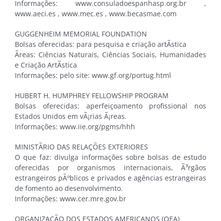
Informações: www.consuladoespanhasp.org.br ,
www.aeci.es , www.mec.es , www.becasmae.com
GUGGENHEIM MEMORIAL FOUNDATION
Bolsas oferecidas: para pesquisa e criação artÃ­stica
Ãreas: Ciências Naturais, Ciências Sociais, Humanidades
e Criação ArtÃ­stica
Informações: pelo site: www.gf.org/portug.html
HUBERT H. HUMPHREY FELLOWSHIP PROGRAM
Bolsas oferecidas: aperfeiçoamento profissional nos
Estados Unidos em vÃ¡rias Ã¡reas.
Informações: www.iie.org/pgms/hhh
MINISTÃRIO DAS RELAÇÕES EXTERIORES
O que faz: divulga informações sobre bolsas de estudo
oferecidas por organismos internacionais, Ã³rgãos
estrangeiros pÃºblicos e privados e agências estrangeiras
de fomento ao desenvolvimento.
Informações: www.cer.mre.gov.br
ORGANIZAÇÃO DOS ESTADOS AMERICANOS (OEA)