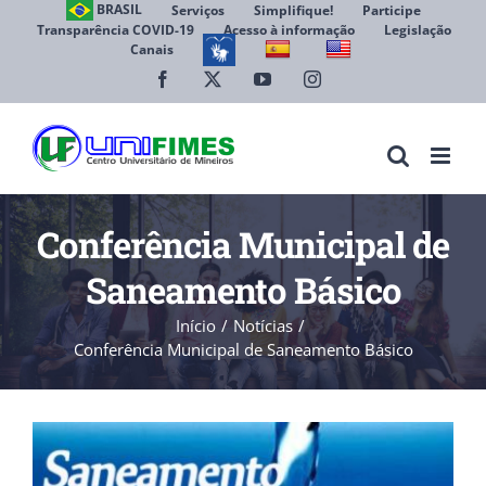
Ir
BRASIL
Serviços
Simplifique!
Participe
Transparência COVID-19
Acesso à informação
Legislação
para
Canais
Abrir 
o
conteúdo
Facebook
X
YouTube
Instagram
Conferência Municipal de
Saneamento Básico
Início
Notícias
Conferência Municipal de Saneamento Básico
View
Larger
Image