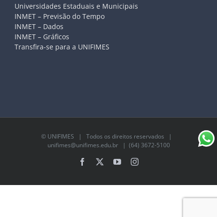
Universidades Estaduais e Municipais
INMET – Previsão do Tempo
INMET – Dados
INMET – Gráficos
Transfira-se para a UNIFIMES
©
UNIFIMES
| Todos os direitos reservados |
unifimes@unifimes.edu.br
| (64) 3672-5100
Facebook
X
YouTube
Instagram