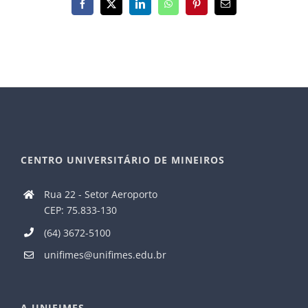
Facebook
X
LinkedIn
WhatsApp
Pinterest
E-
mail
CENTRO UNIVERSITÁRIO DE MINEIROS
Rua 22 - Setor Aeroporto
CEP: 75.833-130
(64) 3672-5100
unifimes@unifimes.edu.br
A UNIFIMES