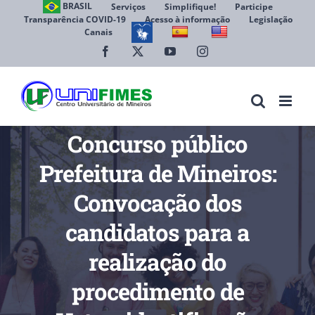
Ir
BRASIL
Serviços
Simplifique!
Participe
Transparência COVID-19
Acesso à informação
Legislação
para
Canais
Abrir 
o
conteúdo
Facebook
X
YouTube
Instagram
Concurso público
Prefeitura de Mineiros:
Convocação dos
candidatos para a
realização do
procedimento de