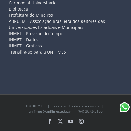
Cerimonial Universitário
Biblioteca
Prefeitura de Mineiros
ABRUEM – Associação Brasileira dos Reitores das
Universidades Estaduais e Municipais
INMET – Previsão do Tempo
INMET – Dados
INMET – Gráficos
Transfira-se para a UNIFIMES
©
UNIFIMES
| Todos os direitos reservados |
unifimes@unifimes.edu.br
| (64) 3672-5100
Facebook
X
YouTube
Instagram