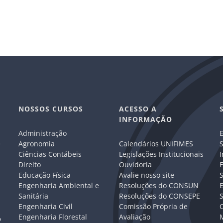
NOSSOS CURSOS
ACESSO A
INFORMAÇÃO
Administração
E
e
Agronomia
Calendários UNIFIMES
S
Ciências Contábeis
Legislações Institucionais
I
Direito
Ouvidoria
E
Educação Física
Avalie nosso site
S
Engenharia Ambiental e
Resoluções do CONSUN
Sanitária
Resoluções do CONSEPE
Engenharia Civil
Comissão Própria de
C
Engenharia Florestal
Avaliação
P