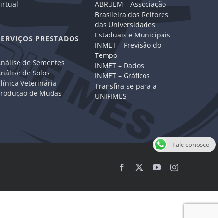
irtual
ABRUEM – Associação
Brasileira dos Reitores
das Universidades
Estaduais e Municipais
SERVIÇOS PRESTADOS
INMET – Previsão do
Tempo
Análise de Sementes
INMET – Dados
nálise de Solos
INMET – Gráficos
línica Veterinária
Transfira-se para a
Produção de Mudas
UNIFIMES
Fale conosco
Facebook
X
YouTube
Instagram