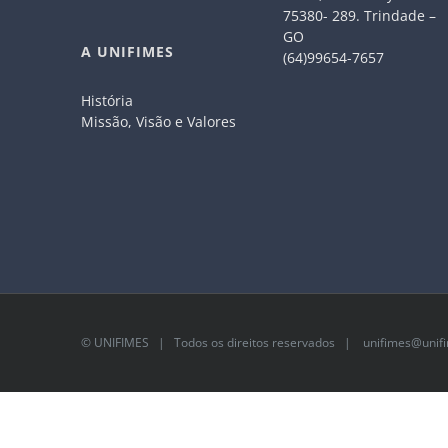
75380- 289. Trindade –
GO
A UNIFIMES
(64)99654-7657
História
Missão, Visão e Valores
©
UNIFIMES
| Todos os direitos reservados |
unifimes@unifi