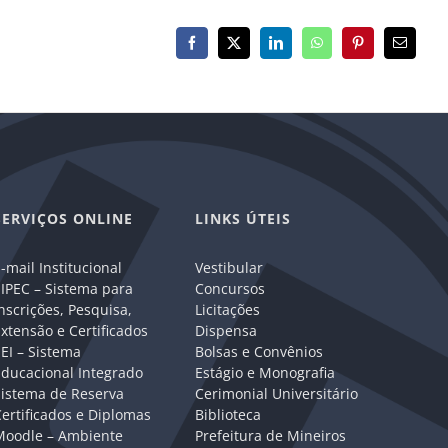
Facebook
X
LinkedIn
WhatsApp
Pinterest
E-
mail
SERVIÇOS ONLINE
LINKS ÚTEIS
-mail Institucional
Vestibular
IPEC – Sistema para
Concursos
nscrições, Pesquisa,
Licitações
xtensão e Certificados
Dispensa
EI – Sistema
Bolsas e Convênios
Educacional Integrado
Estágio e Monografia
Sistema de Reserva
Cerimonial Universitário
ertificados e Diplomas
Biblioteca
Moodle – Ambiente
Prefeitura de Mineiros