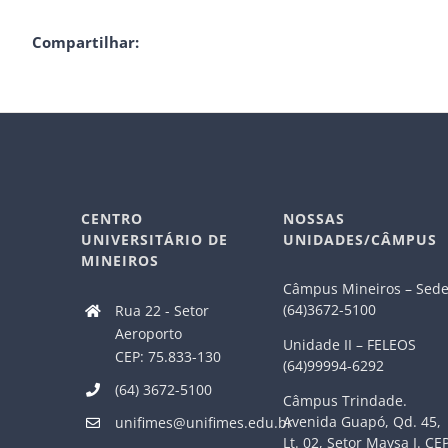
Compartilhar:
CENTRO
NOSSAS
UNIVERSITÁRIO DE
UNIDADES/CÂMPUS
MINEIROS
Câmpus Mineiros – Sed
(64)3672-5100
Rua 22 - Setor
Aeroporto
Unidade II – FELEOS
CEP: 75.833-130
(64)99994-6292
(64) 3672-5100
Câmpus Trindade.
Avenida Guapó, Qd. 45,
unifimes@unifimes.edu.br
Lt. 02, Setor Maysa I. CE