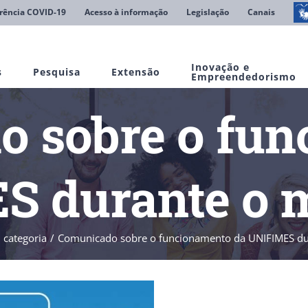
rência COVID-19
Acesso à informação
Legislação
Canais
Inovação e
s
Pesquisa
Extensão
Empreendedorismo
 sobre o fu
S durante o m
 categoria
Comunicado sobre o funcionamento da UNIFIMES du