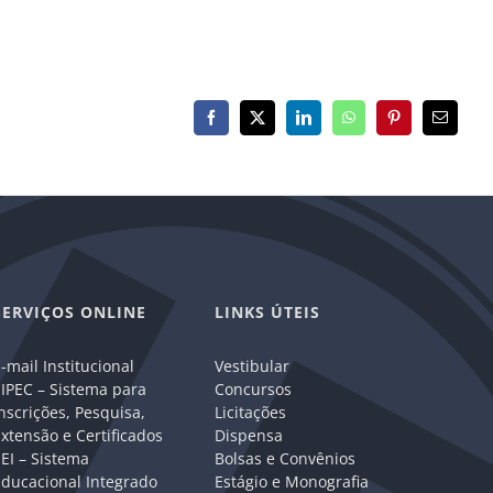
Facebook
X
LinkedIn
WhatsApp
Pinterest
E-
mail
SERVIÇOS ONLINE
LINKS ÚTEIS
-mail Institucional
Vestibular
IPEC – Sistema para
Concursos
nscrições, Pesquisa,
Licitações
xtensão e Certificados
Dispensa
EI – Sistema
Bolsas e Convênios
Educacional Integrado
Estágio e Monografia