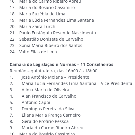
16. Maria do Carmo Ribeiro Abreu
17. Maria do Rosário Cassimiro
18. Maria Euzébia de Lima
19. Maria Lúcia Fernandes Lima Santana
20. Maria Zaíra Turchi
21. Paulo Eustáquio Resende Nascimento
22. Sebastião Donizete de Carvalho
23. Sônia Maria Ribeiro dos Santos
24. Valto Elias de Lima
Câmara de Legislação e Normas – 11 Conselheiros
Reunião – quinta-feira, das 16h00 às 18h00
1. José Antônio Moiana – Presidente
2. Maria Lúcia Fernandes Lima Santana – Vice-Presidenta
3. Ailma Maria de Oliveira
4. Alan Francisco de Carvalho
5. Antonio Cappi
6. Domingos Pereira da Silva
7. Eliana Maria França Carneiro
8. Geraldo Profírio Pessoa
9. Maria do Carmo Ribeiro Abreu
10. Maria do Rosário Cassimiro