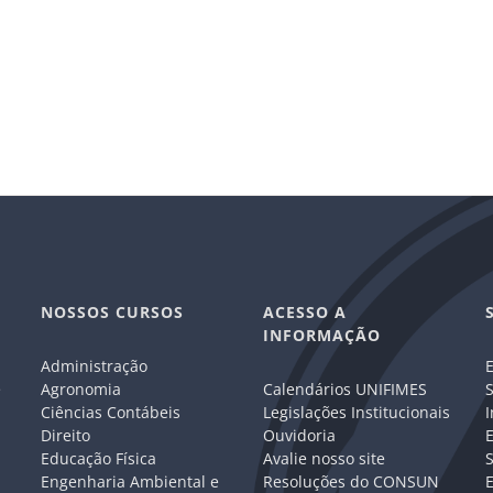
NOSSOS CURSOS
ACESSO A
INFORMAÇÃO
Administração
E
e
Agronomia
Calendários UNIFIMES
S
Ciências Contábeis
Legislações Institucionais
I
Direito
Ouvidoria
E
Educação Física
Avalie nosso site
S
Engenharia Ambiental e
Resoluções do CONSUN