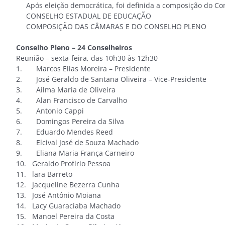
Após eleição democrática, foi definida a composição do Co
CONSELHO ESTADUAL DE EDUCAÇÃO
COMPOSIÇÃO DAS CÂMARAS E DO CONSELHO PLENO
Conselho Pleno – 24 Conselheiros
Reunião – sexta-feira, das 10h30 às 12h30
1. Marcos Elias Moreira – Presidente
2. José Geraldo de Santana Oliveira – Vice-Presidente
3. Ailma Maria de Oliveira
4. Alan Francisco de Carvalho
5. Antonio Cappi
6. Domingos Pereira da Silva
7. Eduardo Mendes Reed
8. Elcival José de Souza Machado
9. Eliana Maria França Carneiro
10. Geraldo Profírio Pessoa
11. lara Barreto
12. Jacqueline Bezerra Cunha
13. José Antônio Moiana
14. Lacy Guaraciaba Machado
15. Manoel Pereira da Costa