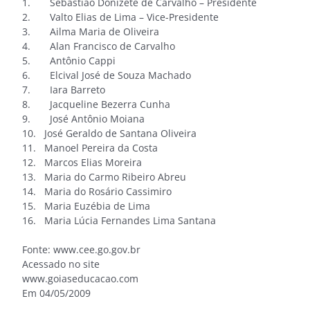
1. Sebastião Donizete de Carvalho – Presidente
2. Valto Elias de Lima – Vice-Presidente
3. Ailma Maria de Oliveira
4. Alan Francisco de Carvalho
5. Antônio Cappi
6. Elcival José de Souza Machado
7. Iara Barreto
8. Jacqueline Bezerra Cunha
9. José Antônio Moiana
10. José Geraldo de Santana Oliveira
11. Manoel Pereira da Costa
12. Marcos Elias Moreira
13. Maria do Carmo Ribeiro Abreu
14. Maria do Rosário Cassimiro
15. Maria Euzébia de Lima
16. Maria Lúcia Fernandes Lima Santana
Fonte: www.cee.go.gov.br
Acessado no site
www.goiaseducacao.com
Em 04/05/2009