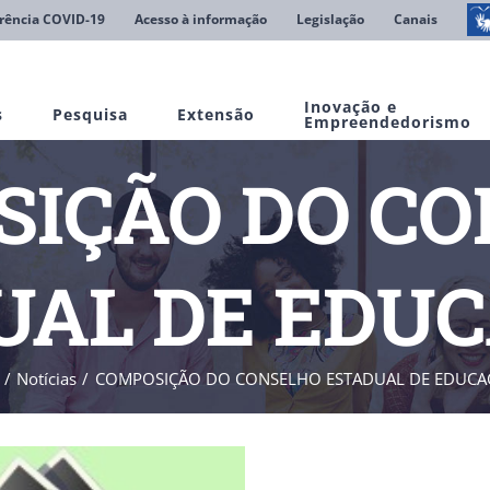
rência COVID-19
Acesso à informação
Legislação
Canais
Inovação e
s
Pesquisa
Extensão
Empreendedorismo
IÇÃO DO C
AL DE EDUC
Notícias
COMPOSIÇÃO DO CONSELHO ESTADUAL DE EDUCAÇ