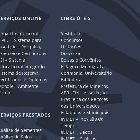
SERVIÇOS ONLINE
LINKS ÚTEIS
-mail Institucional
Vestibular
IPEC – Sistema para
Concursos
nscrições, Pesquisa,
Licitações
xtensão e Certificados
Dispensa
EI – Sistema
Bolsas e Convênios
Educacional Integrado
Estágio e Monografia
Sistema de Reserva
Cerimonial Universitário
ertificados e Diplomas
Biblioteca
Moodle – Ambiente
Prefeitura de Mineiros
irtual
ABRUEM – Associação
Brasileira dos Reitores
das Universidades
Estaduais e Municipais
SERVIÇOS PRESTADOS
INMET – Previsão do
Tempo
Análise de Sementes
INMET – Dados
nálise de Solos
INMET – Gráficos