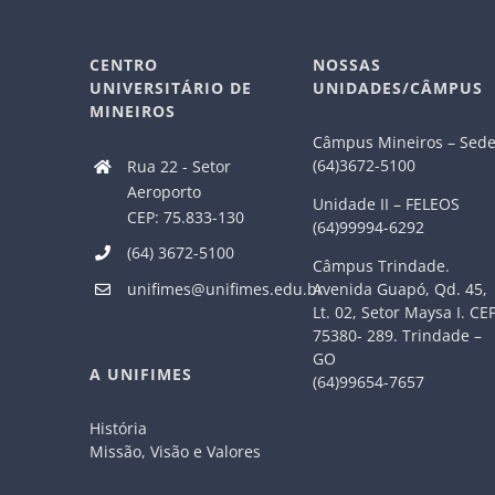
CENTRO
NOSSAS
UNIVERSITÁRIO DE
UNIDADES/CÂMPUS
MINEIROS
Câmpus Mineiros – Sed
(64)3672-5100
Rua 22 - Setor
Aeroporto
Unidade II – FELEOS
CEP: 75.833-130
(64)99994-6292
(64) 3672-5100
Câmpus Trindade.
Avenida Guapó, Qd. 45,
unifimes@unifimes.edu.br
Lt. 02, Setor Maysa I. CE
75380- 289. Trindade –
GO
A UNIFIMES
(64)99654-7657
História
Missão, Visão e Valores