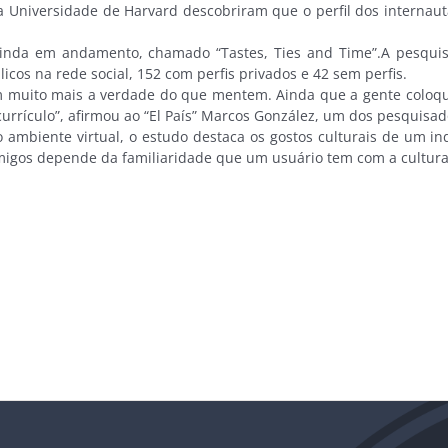
Universidade de Harvard descobriram que o perfil dos internauta
da em andamento, chamado “Tastes, Ties and Time”.A pesquisa 
icos na rede social, 152 com perfis privados e 42 sem perfis.
muito mais a verdade do que mentem. Ainda que a gente coloque 
rrículo”, afirmou ao “El País” Marcos González, um dos pesquisad
ambiente virtual, o estudo destaca os gostos culturais de um i
migos depende da familiaridade que um usuário tem com a cultura 