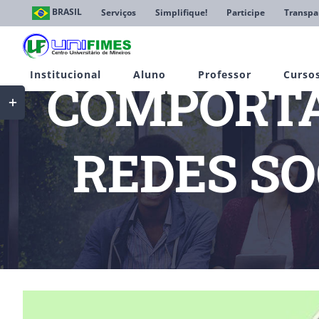
Ir
BRASIL
Serviços
Simplifique!
Participe
Transpa
para
o
conteúdo
Institucional
Aluno
Professor
Curso
COMPORTA
Toggle
Sliding
Bar
Area
REDES SO
Início
Notí
View
Larger