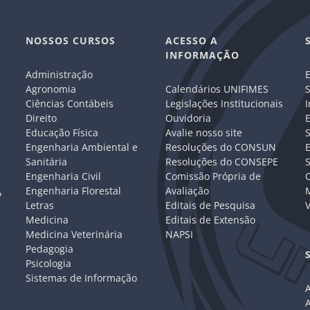
NOSSOS CURSOS
ACESSO A
INFORMAÇÃO
Administração
E
e
Agronomia
Calendários UNIFIMES
S
Ciências Contábeis
Legislações Institucionais
I
Direito
Ouvidoria
E
Educação Física
Avalie nosso site
S
Engenharia Ambiental e
Resoluções do CONSUN
Sanitária
Resoluções do CONSEPE
Engenharia Civil
Comissão Própria de
C
Engenharia Florestal
Avaliação
P
Letras
Editais de Pesquisa
V
Medicina
Editais de Extensão
Medicina Veterinária
NAPSI
Pedagogia
Psicologia
Sistemas de Informação
A