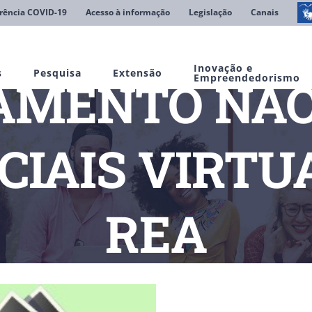
rência COVID-19
Acesso à informação
Legislação
Canais
Inovação e
s
Pesquisa
Extensão
MENTO NÃO
Empreendedorismo
CIAIS VIRTUA
REA
cias
COMPORTAMENTO NÃO VARIA EM REDES SOCIAIS VIRTUAIS