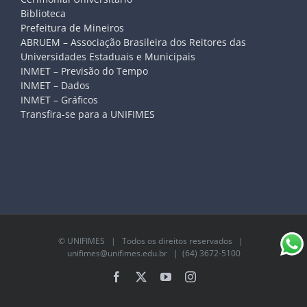
Biblioteca
Prefeitura de Mineiros
ABRUEM – Associação Brasileira dos Reitores das
Universidades Estaduais e Municipais
INMET – Previsão do Tempo
INMET – Dados
INMET – Gráficos
Transfira-se para a UNIFIMES
©
UNIFIMES
| Todos os direitos reservados |
unifimes@unifimes.edu.br
| (64) 3672-5100
Facebook
X
YouTube
Instagram