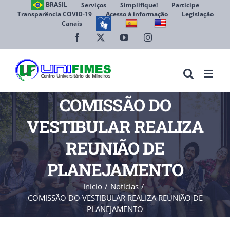
Ir
BRASIL
Serviços
Simplifique!
Participe
Transparência COVID-19
Acesso à informação
Legislação
para
Canais
Abrir 
o
conteúdo
Facebook
X
YouTube
Instagram
COMISSÃO DO
VESTIBULAR REALIZA
REUNIÃO DE
PLANEJAMENTO
Início
Notícias
COMISSÃO DO VESTIBULAR REALIZA REUNIÃO DE
PLANEJAMENTO