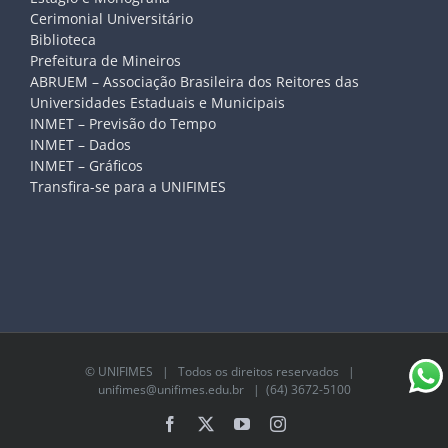
Cerimonial Universitário
Biblioteca
Prefeitura de Mineiros
ABRUEM – Associação Brasileira dos Reitores das
Universidades Estaduais e Municipais
INMET – Previsão do Tempo
INMET – Dados
INMET – Gráficos
Transfira-se para a UNIFIMES
©
UNIFIMES
| Todos os direitos reservados |
unifimes@unifimes.edu.br
| (64) 3672-5100
Facebook
X
YouTube
Instagram