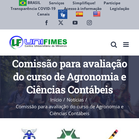
Ir
BRASIL
Serviços
Simplifique!
Participe
Transparência COVID-19
Acesso à informação
Legislação
para
Canais
Abrir 
o
conteúdo
Facebook
X
YouTube
Instagram
Comissão para avaliação
do curso de Agronomia e
Ciências Contábeis
Início
Notícias
Comissão para avaliação do curso de Agronomia e
Ciências Contábeis
View
Larger