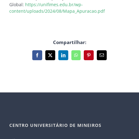
Global:
https://unifimes.edu.br/wp-
content/uploads/2024/08/Mapa_Apuracao.pdf
Compartilhar:
Facebook
X
LinkedIn
WhatsApp
Pinterest
E-
mail
CENTRO UNIVERSITÁRIO DE MINEIROS