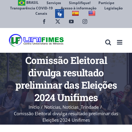
Ir
BRASIL
Serviços
Simplifique!
Participe
Transparência COVID-19
Acesso à informação
Legislação
para
Canais
Abrir 
o
conteúdo
Facebook
X
YouTube
Instagram
Comissão Eleitoral
divulga resultado
preliminar das Eleições
2024 Unifimes
Início
Notícias
Notícias_Trindade
Comissão Eleitoral divulga resultado preliminar das
Eleições 2024 Unifimes