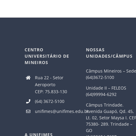
CENTRO
NOSSAS
UNIVERSITÁRIO DE
UNIDADES/CÂMPUS
MINEIROS
Câmpus Mineiros – Sed
(64)3672-5100
Rua 22 - Setor
Aeroporto
Unidade II – FELEOS
CEP: 75.833-130
(64)99994-6292
(64) 3672-5100
Câmpus Trindade.
Avenida Guapó, Qd. 45,
unifimes@unifimes.edu.br
Lt. 02, Setor Maysa I. CE
75380- 289. Trindade –
GO
A UNIFIMES