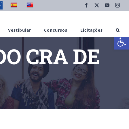
Facebook
X
YouTube
Inst
Vestibular
Concursos
Licitações
Abrir 
O CRA DE