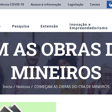
rência COVID-19
Acesso à informação
Legislação
Canais
Inovação e
s
Pesquisa
Extensão
Empreendedorismo
 AS OBRAS D
MINEIROS
Início
Notícias
COMEÇAM AS OBRAS DO CRA DE MINEIROS