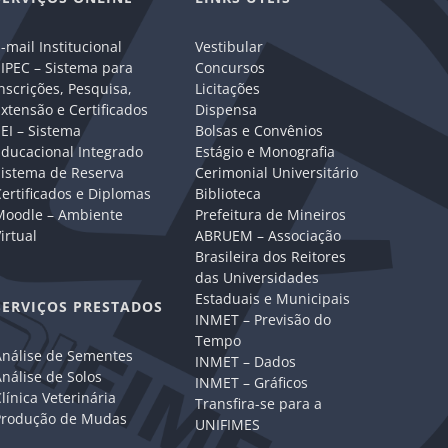
-mail Institucional
Vestibular
IPEC – Sistema para
Concursos
nscrições, Pesquisa,
Licitações
xtensão e Certificados
Dispensa
EI – Sistema
Bolsas e Convênios
Educacional Integrado
Estágio e Monografia
Sistema de Reserva
Cerimonial Universitário
ertificados e Diplomas
Biblioteca
Moodle – Ambiente
Prefeitura de Mineiros
irtual
ABRUEM – Associação
Brasileira dos Reitores
das Universidades
Estaduais e Municipais
SERVIÇOS PRESTADOS
INMET – Previsão do
Tempo
Análise de Sementes
INMET – Dados
nálise de Solos
INMET – Gráficos
línica Veterinária
Transfira-se para a
Produção de Mudas
UNIFIMES