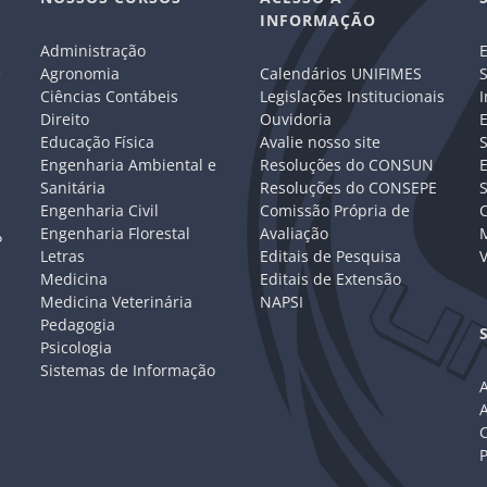
INFORMAÇÃO
Administração
E
e
Agronomia
Calendários UNIFIMES
S
Ciências Contábeis
Legislações Institucionais
I
Direito
Ouvidoria
E
Educação Física
Avalie nosso site
S
Engenharia Ambiental e
Resoluções do CONSUN
Sanitária
Resoluções do CONSEPE
Engenharia Civil
Comissão Própria de
C
Engenharia Florestal
Avaliação
P
Letras
Editais de Pesquisa
V
Medicina
Editais de Extensão
Medicina Veterinária
NAPSI
Pedagogia
Psicologia
Sistemas de Informação
A
C