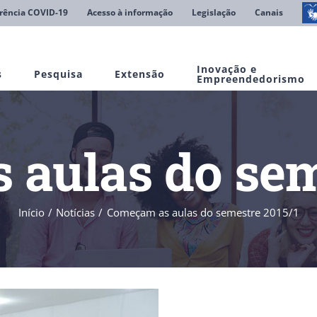
rência COVID-19
Acesso à informação
Legislação
Canais
Inovação e
s
Pesquisa
Extensão
Empreendedorismo
aulas do sem
Início
Notícias
Começam as aulas do semestre 2015/1