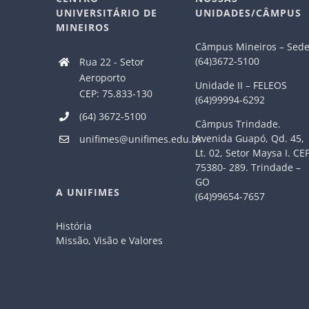
UNIVERSITÁRIO DE
UNIDADES/CÂMPUS
MINEIROS
Câmpus Mineiros – Sed
(64)3672-5100
Rua 22 - Setor
Aeroporto
Unidade II – FELEOS
CEP: 75.833-130
(64)99994-6292
(64) 3672-5100
Câmpus Trindade.
Avenida Guapó, Qd. 45,
unifimes@unifimes.edu.br
Lt. 02, Setor Maysa I. CE
75380- 289. Trindade –
GO
A UNIFIMES
(64)99654-7657
História
Missão, Visão e Valores