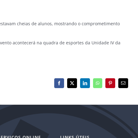
já estavam cheias de alunos, mostrando o comprometimento
 evento acontecerá na quadra de esportes da Unidade IV da
Facebook
X
LinkedIn
WhatsApp
Pinterest
E-
mail
SERVIÇOS ONLINE
LINKS ÚTEIS