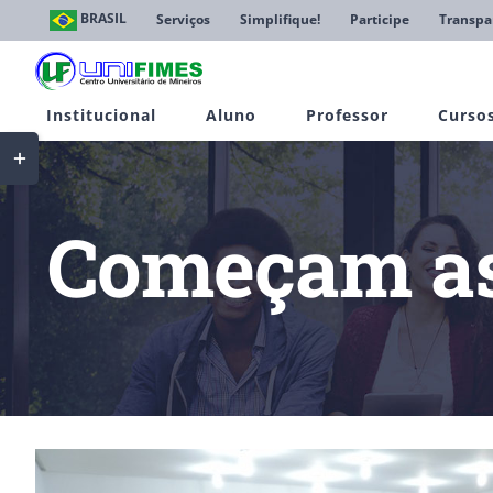
Ir
BRASIL
Serviços
Simplifique!
Participe
Transpa
para
o
conteúdo
Institucional
Aluno
Professor
Curso
Toggle
Sliding
Bar
Area
Começam as 
View
Larger